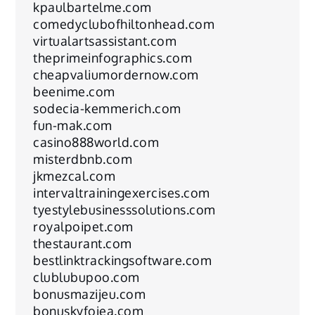
kpaulbartelme.com
comedyclubofhiltonhead.com
virtualartsassistant.com
theprimeinfographics.com
cheapvaliumordernow.com
beenime.com
sodecia-kemmerich.com
fun-mak.com
casino888world.com
misterdbnb.com
jkmezcal.com
intervaltrainingexercises.com
tyestylebusinesssolutions.com
royalpoipet.com
thestaurant.com
bestlinktrackingsoftware.com
clublubupoo.com
bonusmazijeu.com
bonuskyfojea.com