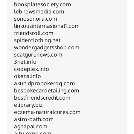
bookplatesociety.com
lebnewsmedia.com
sonosonora.com
linkuusinternasional1.com
friendsroll.com
spiderclothing.net
wondergadgetsshop.com
seatgurunews.com
3net.info
codeplex.info
okena.info
akunidpropokerqq.com
bespokecardetailing.com
bestfriendscredit.com
elibrary.biz
eczema-naturalcures.com
astro-bath.com
aghapal.com
altu-expo.com