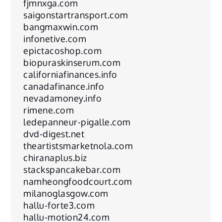
fjmnxga.com
saigonstartransport.com
bangmaxwin.com
infonetive.com
epictacoshop.com
biopuraskinserum.com
californiafinances.info
canadafinance.info
nevadamoney.info
rimene.com
ledepanneur-pigalle.com
dvd-digest.net
theartistsmarketnola.com
chiranaplus.biz
stackspancakebar.com
namheongfoodcourt.com
milanoglasgow.com
hallu-forte3.com
hallu-motion24.com