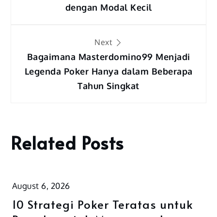
dengan Modal Kecil
Next
Bagaimana Masterdomino99 Menjadi
Legenda Poker Hanya dalam Beberapa
Tahun Singkat
Related Posts
August 6, 2026
10 Strategi Poker Teratas untuk