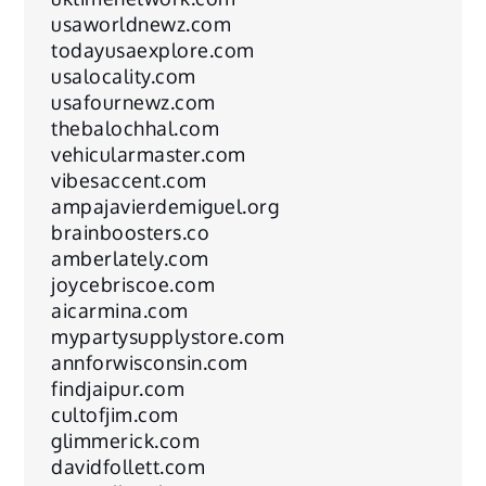
usaworldnewz.com
todayusaexplore.com
usalocality.com
usafournewz.com
thebalochhal.com
vehicularmaster.com
vibesaccent.com
ampajavierdemiguel.org
brainboosters.co
amberlately.com
joycebriscoe.com
aicarmina.com
mypartysupplystore.com
annforwisconsin.com
findjaipur.com
cultofjim.com
glimmerick.com
davidfollett.com