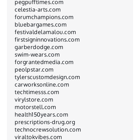
pegpufftimes.com
celestia-arts.com
forumchampions.com
bluebargames.com
festivaldelamalou.com
firstsigninnovations.com
garberdodge.com
swim-wears.com
forgrantedmedia.com
peolpstar.com
tylerscustomdesign.com
carworksonline.com
techtimesss.com
virylstore.com
motorstell.com
health150years.com
prescriptions-drug.org
technocrewsolution.com
viraltokvibes.com