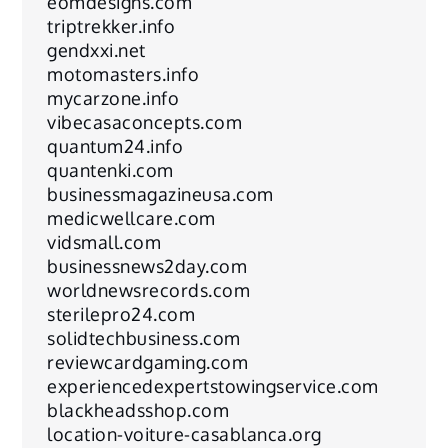
eomdesigns.com
triptrekker.info
gendxxi.net
motomasters.info
mycarzone.info
vibecasaconcepts.com
quantum24.info
quantenki.com
businessmagazineusa.com
medicwellcare.com
vidsmall.com
businessnews2day.com
worldnewsrecords.com
sterilepro24.com
solidtechbusiness.com
reviewcardgaming.com
experiencedexpertstowingservice.com
blackheadsshop.com
location-voiture-casablanca.org