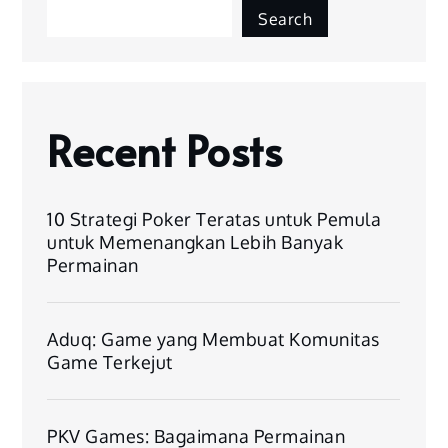
Search
Recent Posts
10 Strategi Poker Teratas untuk Pemula
untuk Memenangkan Lebih Banyak
Permainan
Aduq: Game yang Membuat Komunitas
Game Terkejut
PKV Games: Bagaimana Permainan