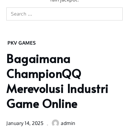
Search
Search
for:
Home
PKV GAMES
Pkv
Bagaimana
Games
Bagaimana
ChampionQQ
ChampionQQ
Merevolusi
Merevolusi Industri
Industri
Game Online
Game Online
January 14, 2025
admin