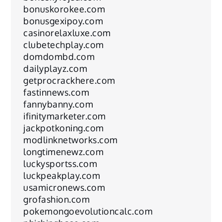
bonuskorokee.com
bonusgexipoy.com
casinorelaxluxe.com
clubetechplay.com
domdombd.com
dailyplayz.com
getprocrackhere.com
fastinnews.com
fannybanny.com
ifinitymarketer.com
jackpotkoning.com
modlinknetworks.com
longtimenewz.com
luckysportss.com
luckpeakplay.com
usamicronews.com
grofashion.com
pokemongoevolutioncalc.com