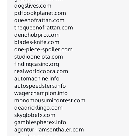
dogslives.com
pdfbookplanet.com
queenofrattan.com
thequeenofrattan.com
denohubpro.com
blades-knife.com
one-piece-spoiler.com
studiooneiota.com
findingcasino.org
realworldcobra.com
automachine.info
autospeedsters.info
wagerchampion.info
monomousumicontest.com
deadricklingo.com
skyglobefx.com
gamblespherex.info
agentur-ramsenthaler.com