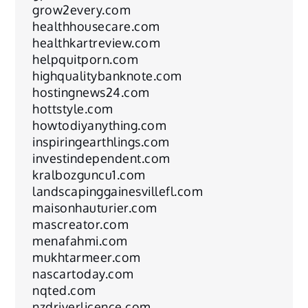
grow2every.com
healthhousecare.com
healthkartreview.com
helpquitporn.com
highqualitybanknote.com
hostingnews24.com
hottstyle.com
howtodiyanything.com
inspiringearthlings.com
investindependent.com
kralbozguncu1.com
landscapinggainesvillefl.com
maisonhauturier.com
mascreator.com
menafahmi.com
mukhtarmeer.com
nascartoday.com
nqted.com
nzdriverlicence.com