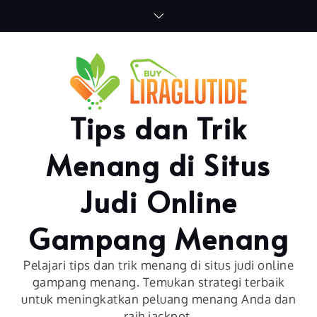
Skip
to
content
Tips dan Trik
Menang di Situs
Judi Online
Gampang Menang
Pelajari tips dan trik menang di situs judi online
gampang menang. Temukan strategi terbaik
untuk meningkatkan peluang menang Anda dan
raih jackpot.