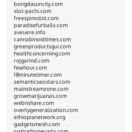
bongdasuncity.com
slot-pachi.com
freespinsslot.com
paradisefurballs.com
aveuere.info
cannabinoidtimes.com
greenproductsgui.com
healthconcerning.com
rojgarind.com
fewhour.com
18minutetimer.com
semanticseostars.com
mainstreamzone.com
growmarijuanas.com
webnshare.com
overlygeneralization.com
ethiopianetwork.org
gadgetsmesh.com
justicefornevada.com