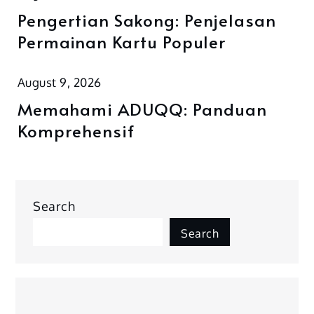
Pengertian Sakong: Penjelasan
Permainan Kartu Populer
August 9, 2026
Memahami ADUQQ: Panduan
Komprehensif
Search
Search