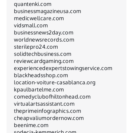
quantenki.com
businessmagazineusa.com
medicwellcare.com
vidsmall.com
businessnews2day.com
worldnewsrecords.com
sterilepro24.com
solidtechbusiness.com
reviewcardgaming.com
experiencedexpertstowingservice.com
blackheadsshop.com
location-voiture-casablanca.org
kpaulbartelme.com
comedyclubofhiltonhead.com
virtualartsassistant.com
theprimeinfographics.com
cheapvaliumordernow.com
beenime.com
sodecia-kemmerich.com