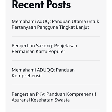
Recent Posts
Memahami AdUQ: Panduan Utama untuk
Pertanyaan Pengguna Tingkat Lanjut
Pengertian Sakong: Penjelasan
Permainan Kartu Populer
Memahami ADUQQ: Panduan
Komprehensif
Pengertian PKV: Panduan Komprehensif
Asuransi Kesehatan Swasta