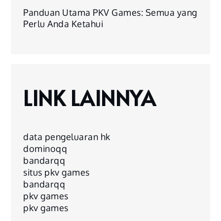
Panduan Utama PKV Games: Semua yang
Perlu Anda Ketahui
LINK LAINNYA
data pengeluaran hk
dominoqq
bandarqq
situs pkv games
bandarqq
pkv games
pkv games