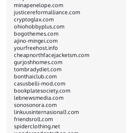
minapenelope.com
justicereformalliance.com
cryptoglax.com
ohiohobbyplus.com
bogothemes.com
ajino-mingei.com
yourfreehost.info
cheapnorthfacejacketsm.com
gurjoshhomes.com
tombradydiet.com
bonthaiclub.com
casusbelli-mod.com
bookplatesociety.com
lebnewsmedia.com
sonosonora.com
linkuusinternasional1.com
friendsroll.com
spiderclothing.net