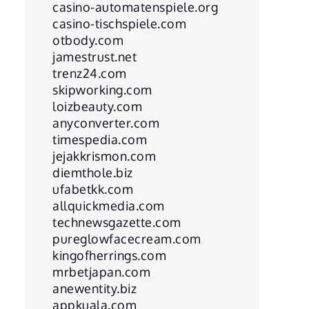
casino-automatenspiele.org
casino-tischspiele.com
otbody.com
jamestrust.net
trenz24.com
skipworking.com
loizbeauty.com
anyconverter.com
timespedia.com
jejakkrismon.com
diemthole.biz
ufabetkk.com
allquickmedia.com
technewsgazette.com
pureglowfacecream.com
kingofherrings.com
mrbetjapan.com
anewentity.biz
appkuala.com