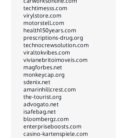
carworksonline.com
techtimesss.com
virylstore.com
motorstell.com
health150years.com
prescriptions-drug.org
technocrewsolution.com
viraltokvibes.com
vivianebritoimoveis.com
magforbes.net
monkeycap.org
sdenix.net
amarinhillcrest.com
the-tourist.org
advogato.net
isafebag.net
bloombergz.com
enterpriseboosts.com
casino-kartenspiele.com