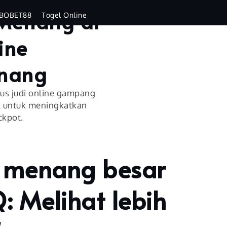
 Menang di
BOBET88
Togel Online
ine
nang
itus judi online gampang
k untuk meningkatkan
ckpot.
k menang besar
 Melihat lebih