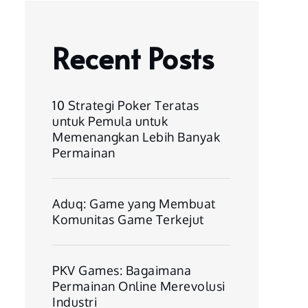
Recent Posts
10 Strategi Poker Teratas
untuk Pemula untuk
Memenangkan Lebih Banyak
Permainan
Aduq: Game yang Membuat
Komunitas Game Terkejut
PKV Games: Bagaimana
Permainan Online Merevolusi
Industri