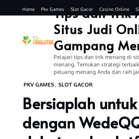
Skip
Tips dan Trik
Home
Pkv Games
Slot Gacor
Casino Online
S
to
content
Situs Judi Onl
Gampang Me
Pelajari tips dan trik menang di s
menang. Temukan strategi terbai
peluang menang Anda dan raih ja
Home
PKV GAMES
,
SLOT GACOR
Pkv
Bersiaplah untu
Games
Bersiaplah
untuk
dengan WedeQQ:
menang
besar
dengan