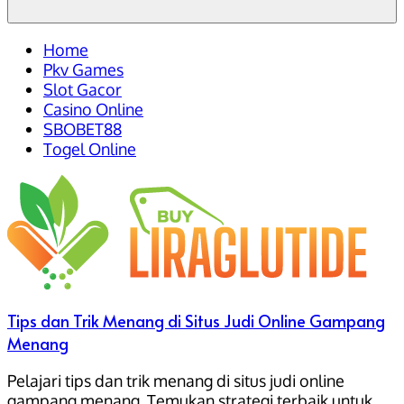
Home
Pkv Games
Slot Gacor
Casino Online
SBOBET88
Togel Online
Tips dan Trik Menang di Situs Judi Online Gampang
Menang
Pelajari tips dan trik menang di situs judi online
gampang menang. Temukan strategi terbaik untuk