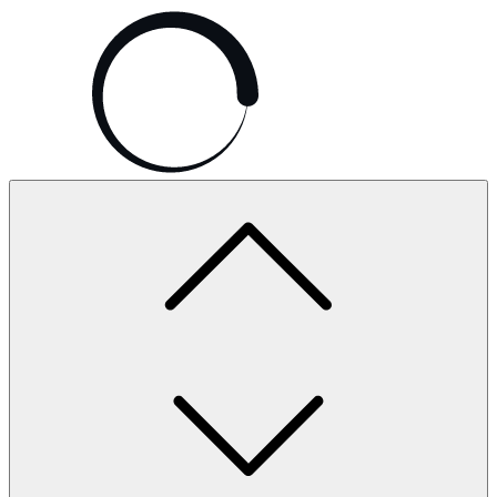
Skip
to
content