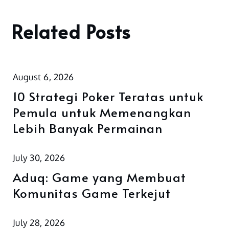
Related Posts
August 6, 2026
10 Strategi Poker Teratas untuk
Pemula untuk Memenangkan
Lebih Banyak Permainan
July 30, 2026
Aduq: Game yang Membuat
Komunitas Game Terkejut
July 28, 2026