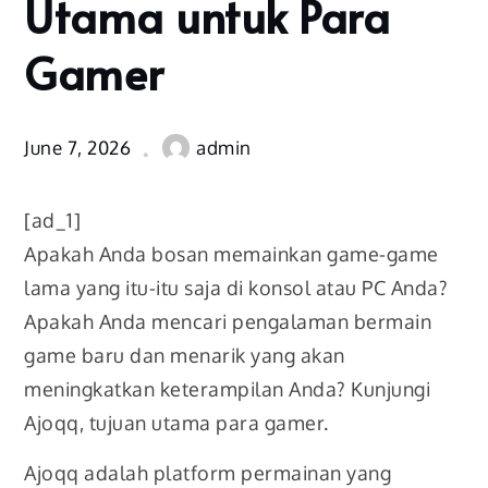
Utama untuk Para
Gamer
June 7, 2026
admin
[ad_1]
Apakah Anda bosan memainkan game-game
lama yang itu-itu saja di konsol atau PC Anda?
Apakah Anda mencari pengalaman bermain
game baru dan menarik yang akan
meningkatkan keterampilan Anda? Kunjungi
Ajoqq, tujuan utama para gamer.
Ajoqq adalah platform permainan yang