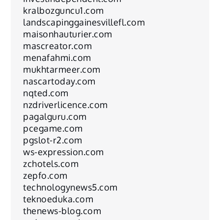
kralbozguncu1.com
landscapinggainesvillefl.com
maisonhauturier.com
mascreator.com
menafahmi.com
mukhtarmeer.com
nascartoday.com
nqted.com
nzdriverlicence.com
pagalguru.com
pcegame.com
pgslot-r2.com
ws-expression.com
zchotels.com
zepfo.com
technologynews5.com
teknoeduka.com
thenews-blog.com