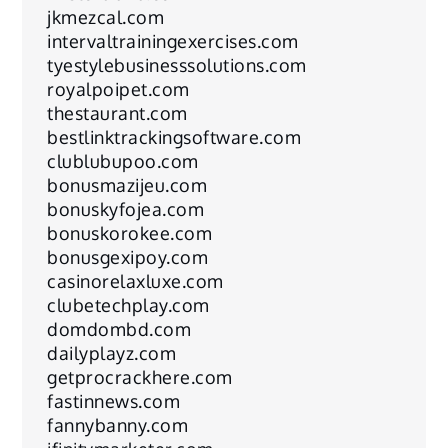
jkmezcal.com
intervaltrainingexercises.com
tyestylebusinesssolutions.com
royalpoipet.com
thestaurant.com
bestlinktrackingsoftware.com
clublubupoo.com
bonusmazijeu.com
bonuskyfojea.com
bonuskorokee.com
bonusgexipoy.com
casinorelaxluxe.com
clubetechplay.com
domdombd.com
dailyplayz.com
getprocrackhere.com
fastinnews.com
fannybanny.com