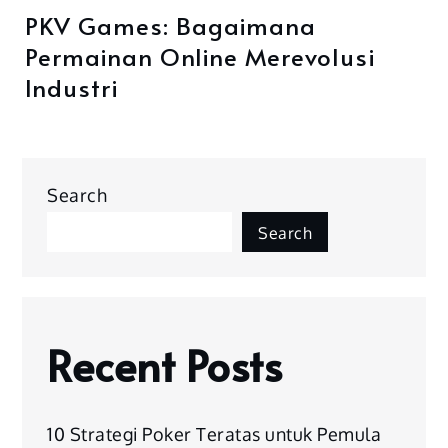
PKV Games: Bagaimana
Permainan Online Merevolusi
Industri
Search
Search
Recent Posts
10 Strategi Poker Teratas untuk Pemula