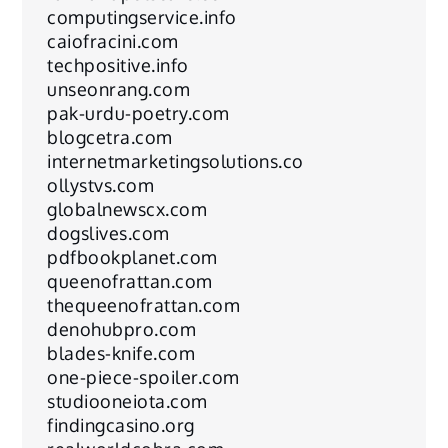
computingservice.info
caiofracini.com
techpositive.info
unseonrang.com
pak-urdu-poetry.com
blogcetra.com
internetmarketingsolutions.co
ollystvs.com
globalnewscx.com
dogslives.com
pdfbookplanet.com
queenofrattan.com
thequeenofrattan.com
denohubpro.com
blades-knife.com
one-piece-spoiler.com
studiooneiota.com
findingcasino.org