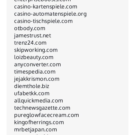
casino-kartenspiele.com
casino-automatenspiele.org
casino-tischspiele.com
otbody.com
jamestrust.net
trenz24.com
skipworking.com
loizbeauty.com
anyconverter.com
timespedia.com
jejakkrismon.com
diemthole.biz
ufabetkk.com
allquickmedia.com
technewsgazette.com
pureglowfacecream.com
kingofherrings.com
mrbetjapan.com