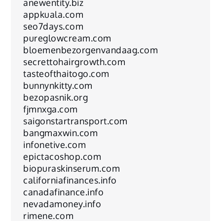
anewentity.biz
appkuala.com
seo7days.com
pureglowcream.com
bloemenbezorgenvandaag.com
secrettohairgrowth.com
tasteofthaitogo.com
bunnynkitty.com
bezopasnik.org
fjmnxga.com
saigonstartransport.com
bangmaxwin.com
infonetive.com
epictacoshop.com
biopuraskinserum.com
californiafinances.info
canadafinance.info
nevadamoney.info
rimene.com