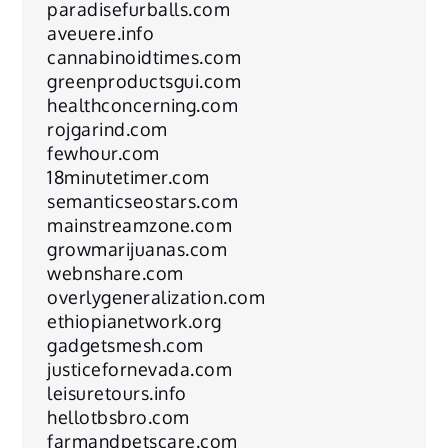
paradisefurballs.com
aveuere.info
cannabinoidtimes.com
greenproductsgui.com
healthconcerning.com
rojgarind.com
fewhour.com
18minutetimer.com
semanticseostars.com
mainstreamzone.com
growmarijuanas.com
webnshare.com
overlygeneralization.com
ethiopianetwork.org
gadgetsmesh.com
justicefornevada.com
leisuretours.info
hellotbsbro.com
farmandpetscare.com