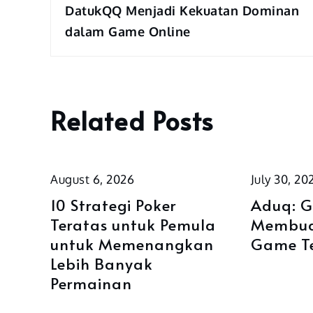
DatukQQ Menjadi Kekuatan Dominan
dalam Game Online
Related Posts
August 6, 2026
July 30, 20
10 Strategi Poker
Aduq: 
Teratas untuk Pemula
Membua
untuk Memenangkan
Game Te
Lebih Banyak
Permainan