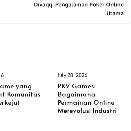
Divaqq: Pengalaman Poker Online
Utama
26
July 28, 2026
Game yang
PKV Games:
t Komunitas
Bagaimana
rkejut
Permainan Online
Merevolusi Industri