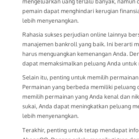
mengeluarkan uang terlalu banyak, namun
pemain dapat menghindari kerugian finans
lebih menyenangkan.
Rahasia sukses perjudian online lainnya 
manajemen bankroll yang baik. Ini berarti
harus menguangkan kemenangan Anda. Deng
dapat memaksimalkan peluang Anda untuk 
Selain itu, penting untuk memilih permaina
Permainan yang berbeda memiliki peluang da
memilih permainan yang Anda kenal dan ni
sukai, Anda dapat meningkatkan peluang 
lebih menyenangkan.
Terakhir, penting untuk tetap mendapat info