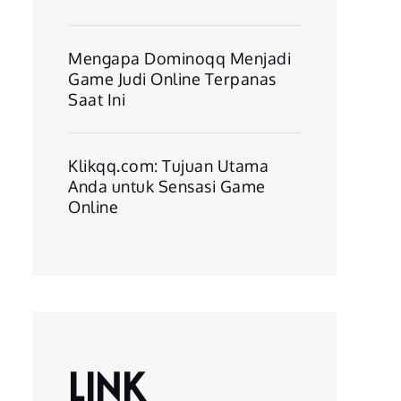
Mengapa Dominoqq Menjadi
Game Judi Online Terpanas
Saat Ini
Klikqq.com: Tujuan Utama
Anda untuk Sensasi Game
Online
LINK