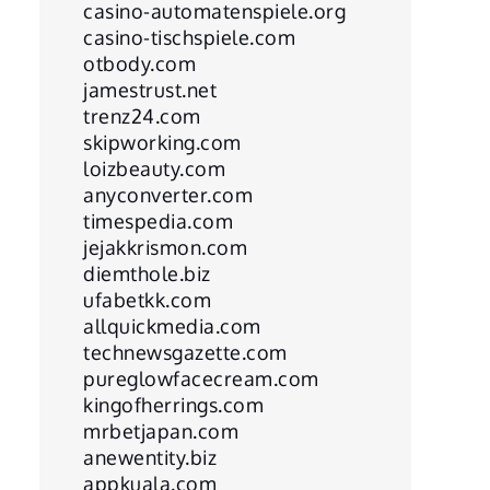
casino-automatenspiele.org
casino-tischspiele.com
otbody.com
jamestrust.net
trenz24.com
skipworking.com
loizbeauty.com
anyconverter.com
timespedia.com
jejakkrismon.com
diemthole.biz
ufabetkk.com
allquickmedia.com
technewsgazette.com
pureglowfacecream.com
kingofherrings.com
mrbetjapan.com
anewentity.biz
appkuala.com