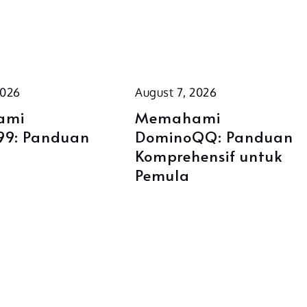
2026
August 7, 2026
ami
Memahami
99: Panduan
DominoQQ: Panduan
Komprehensif untuk
Pemula