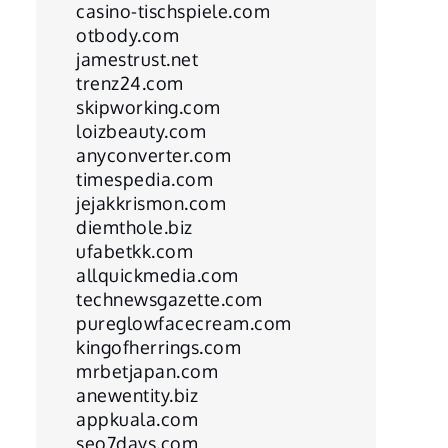
casino-tischspiele.com
otbody.com
jamestrust.net
trenz24.com
skipworking.com
loizbeauty.com
anyconverter.com
timespedia.com
jejakkrismon.com
diemthole.biz
ufabetkk.com
allquickmedia.com
technewsgazette.com
pureglowfacecream.com
kingofherrings.com
mrbetjapan.com
anewentity.biz
appkuala.com
seo7days.com