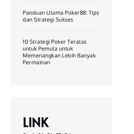
Panduan Utama Poker88: Tips
dan Strategi Sukses
10 Strategi Poker Teratas
untuk Pemula untuk
Memenangkan Lebih Banyak
Permainan
LINK