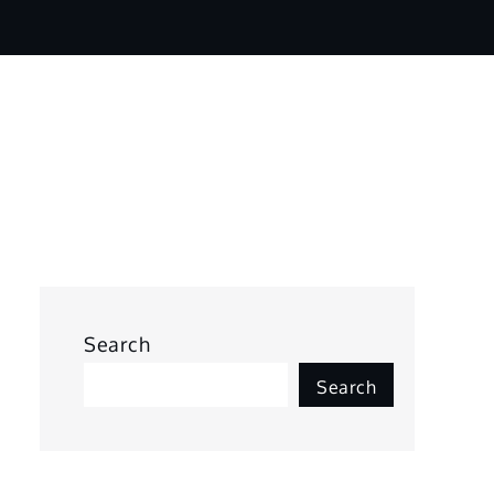
Search
Search