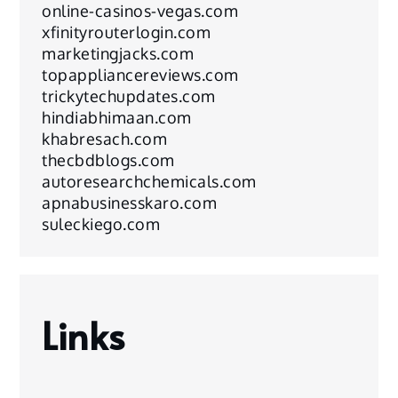
online-casinos-vegas.com
xfinityrouterlogin.com
marketingjacks.com
topappliancereviews.com
trickytechupdates.com
hindiabhimaan.com
khabresach.com
thecbdblogs.com
autoresearchchemicals.com
apnabusinesskaro.com
suleckiego.com
Links