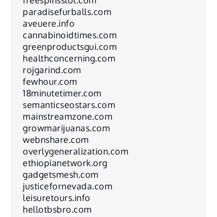
paradisefurballs.com
aveuere.info
cannabinoidtimes.com
greenproductsgui.com
healthconcerning.com
rojgarind.com
fewhour.com
18minutetimer.com
semanticseostars.com
mainstreamzone.com
growmarijuanas.com
webnshare.com
overlygeneralization.com
ethiopianetwork.org
gadgetsmesh.com
justicefornevada.com
leisuretours.info
hellotbsbro.com