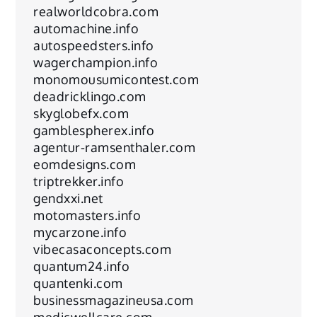
realworldcobra.com
automachine.info
autospeedsters.info
wagerchampion.info
monomousumicontest.com
deadricklingo.com
skyglobefx.com
gamblespherex.info
agentur-ramsenthaler.com
eomdesigns.com
triptrekker.info
gendxxi.net
motomasters.info
mycarzone.info
vibecasaconcepts.com
quantum24.info
quantenki.com
businessmagazineusa.com
medicwellcare.com