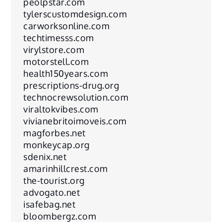
peolpstar.com
tylerscustomdesign.com
carworksonline.com
techtimesss.com
virylstore.com
motorstell.com
health150years.com
prescriptions-drug.org
technocrewsolution.com
viraltokvibes.com
vivianebritoimoveis.com
magforbes.net
monkeycap.org
sdenix.net
amarinhillcrest.com
the-tourist.org
advogato.net
isafebag.net
bloombergz.com