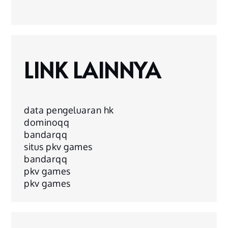
LINK LAINNYA
data pengeluaran hk
dominoqq
bandarqq
situs pkv games
bandarqq
pkv games
pkv games