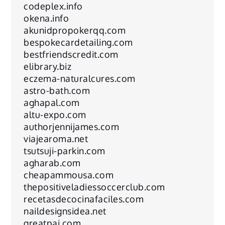
codeplex.info
okena.info
akunidpropokerqq.com
bespokecardetailing.com
bestfriendscredit.com
elibrary.biz
eczema-naturalcures.com
astro-bath.com
aghapal.com
altu-expo.com
authorjennijames.com
viajearoma.net
tsutsuji-parkin.com
agharab.com
cheapammousa.com
thepositiveladiessoccerclub.com
recetasdecocinafaciles.com
naildesignsidea.net
greatpai.com