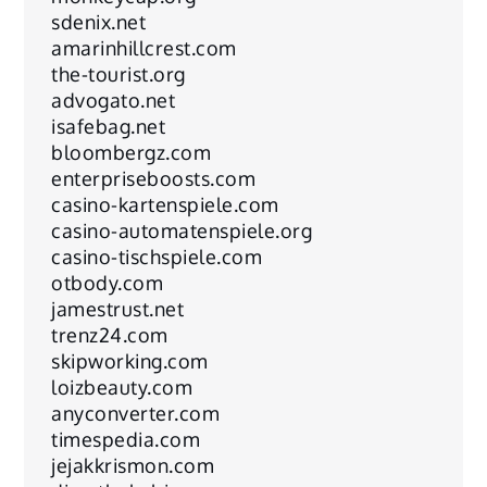
sdenix.net
amarinhillcrest.com
the-tourist.org
advogato.net
isafebag.net
bloombergz.com
enterpriseboosts.com
casino-kartenspiele.com
casino-automatenspiele.org
casino-tischspiele.com
otbody.com
jamestrust.net
trenz24.com
skipworking.com
loizbeauty.com
anyconverter.com
timespedia.com
jejakkrismon.com