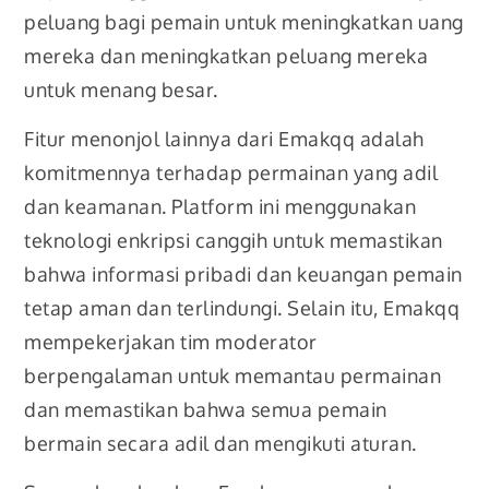
peluang bagi pemain untuk meningkatkan uang
mereka dan meningkatkan peluang mereka
untuk menang besar.
Fitur menonjol lainnya dari Emakqq adalah
komitmennya terhadap permainan yang adil
dan keamanan. Platform ini menggunakan
teknologi enkripsi canggih untuk memastikan
bahwa informasi pribadi dan keuangan pemain
tetap aman dan terlindungi. Selain itu, Emakqq
mempekerjakan tim moderator
berpengalaman untuk memantau permainan
dan memastikan bahwa semua pemain
bermain secara adil dan mengikuti aturan.