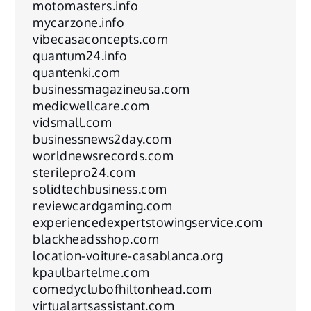
motomasters.info
mycarzone.info
vibecasaconcepts.com
quantum24.info
quantenki.com
businessmagazineusa.com
medicwellcare.com
vidsmall.com
businessnews2day.com
worldnewsrecords.com
sterilepro24.com
solidtechbusiness.com
reviewcardgaming.com
experiencedexpertstowingservice.com
blackheadsshop.com
location-voiture-casablanca.org
kpaulbartelme.com
comedyclubofhiltonhead.com
virtualartsassistant.com