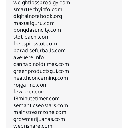
weightlossprodigy.com
smarttechyinfo.com
digitalnotebook.org
maxualguru.com
bongdasuncity.com
slot-pachi.com
freespinsslot.com
paradisefurballs.com
aveuere.info
cannabinoidtimes.com
greenproductsgui.com
healthconcerning.com
rojgarind.com
fewhour.com
18minutetimer.com
semanticseostars.com
mainstreamzone.com
growmarijuanas.com
webnshare.com