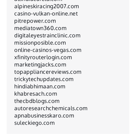
alpineskiracing2007.com
casino-vulkan-online.net
pitrepower.com
mediatown360.com
digitaleyestrainclinic.com
missionposible.com
online-casinos-vegas.com
xfinityrouterlogin.com
marketingjacks.com
topappliancereviews.com
trickytechupdates.com
hindiabhimaan.com
khabresach.com
thecbdblogs.com
autoresearchchemicals.com
apnabusinesskaro.com
suleckiego.com