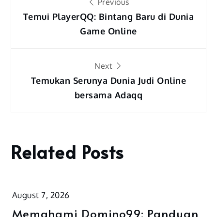
Previous
navigation
Temui PlayerQQ: Bintang Baru di Dunia
Game Online
Next
Temukan Serunya Dunia Judi Online
bersama Adaqq
Related Posts
August 7, 2026
Memahami Domino99: Panduan