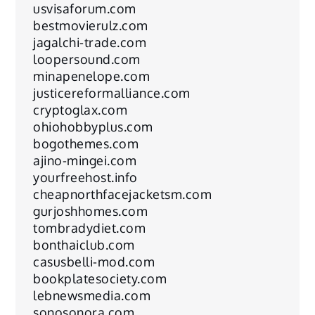
usvisaforum.com
bestmovierulz.com
jagalchi-trade.com
loopersound.com
minapenelope.com
justicereformalliance.com
cryptoglax.com
ohiohobbyplus.com
bogothemes.com
ajino-mingei.com
yourfreehost.info
cheapnorthfacejacketsm.com
gurjoshhomes.com
tombradydiet.com
bonthaiclub.com
casusbelli-mod.com
bookplatesociety.com
lebnewsmedia.com
sonosonora.com