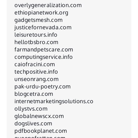
overlygeneralization.com
ethiopianetwork.org
gadgetsmesh.com
justicefornevada.com
leisuretours.info
hellotbsbro.com
farmandpetscare.com
computingservice.info
caiofracini.com
techpositive.info
unseonrang.com
pak-urdu-poetry.com
blogcetra.com
internetmarketingsolutions.co
ollystvs.com
globalnewscx.com
dogslives.com
pdfbookplanet.com
queenofrattan.com