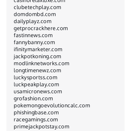
clubetechplay.com
domdombd.com
dailyplayz.com
getprocrackhere.com
fastinnews.com
fannybanny.com
ifinitymarketer.com
jackpotkoning.com
modlinknetworks.com
longtimenewz.com
luckysportss.com
luckpeakplay.com
usamicronews.com
grofashion.com
pokemongoevolutioncalc.com
phishingbase.com
racegamings.com
primejackpotstay.com