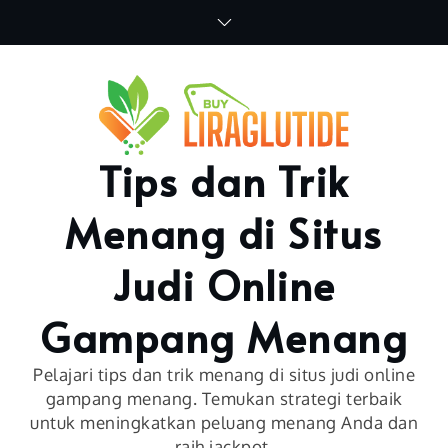
Skip
to
content
Tips dan Trik
Menang di Situs
Judi Online
Gampang Menang
Pelajari tips dan trik menang di situs judi online
gampang menang. Temukan strategi terbaik
untuk meningkatkan peluang menang Anda dan
raih jackpot.