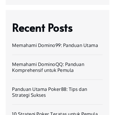
Recent Posts
Memahami Domino99: Panduan Utama
Memahami DominoQQ: Panduan
Komprehensif untuk Pemula
Panduan Utama Poker88: Tips dan
Strategi Sukses
10 Strategi Poker Teratas untuk Pemula