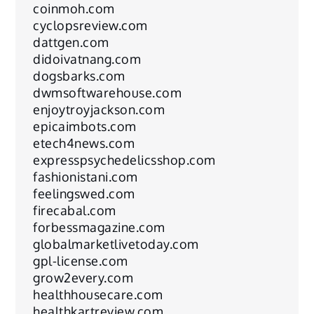
coinmoh.com
cyclopsreview.com
dattgen.com
didoivatnang.com
dogsbarks.com
dwmsoftwarehouse.com
enjoytroyjackson.com
epicaimbots.com
etech4news.com
expresspsychedelicsshop.com
fashionistani.com
feelingswed.com
firecabal.com
forbessmagazine.com
globalmarketlivetoday.com
gpl-license.com
grow2every.com
healthhousecare.com
healthkartreview.com