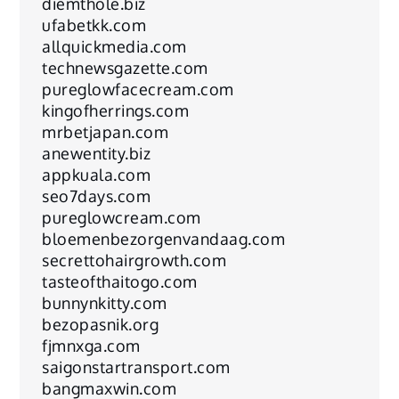
diemthole.biz
ufabetkk.com
allquickmedia.com
technewsgazette.com
pureglowfacecream.com
kingofherrings.com
mrbetjapan.com
anewentity.biz
appkuala.com
seo7days.com
pureglowcream.com
bloemenbezorgenvandaag.com
secrettohairgrowth.com
tasteofthaitogo.com
bunnynkitty.com
bezopasnik.org
fjmnxga.com
saigonstartransport.com
bangmaxwin.com