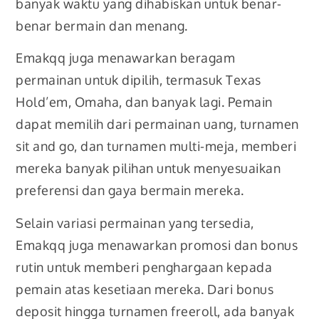
banyak waktu yang dihabiskan untuk benar-
benar bermain dan menang.
Emakqq juga menawarkan beragam
permainan untuk dipilih, termasuk Texas
Hold’em, Omaha, dan banyak lagi. Pemain
dapat memilih dari permainan uang, turnamen
sit and go, dan turnamen multi-meja, memberi
mereka banyak pilihan untuk menyesuaikan
preferensi dan gaya bermain mereka.
Selain variasi permainan yang tersedia,
Emakqq juga menawarkan promosi dan bonus
rutin untuk memberi penghargaan kepada
pemain atas kesetiaan mereka. Dari bonus
deposit hingga turnamen freeroll, ada banyak