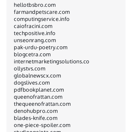
hellotbsbro.com
farmandpetscare.com
computingservice.info
caiofracini.com
techpositive.info
unseonrang.com
pak-urdu-poetry.com
blogcetra.com
internetmarketingsolutions.co
ollystvs.com
globalnewscx.com
dogslives.com
pdfbookplanet.com
queenofrattan.com
thequeenofrattan.com
denohubpro.com
blades-knife.com
one-piece-spoiler.com
studiooneiota.com