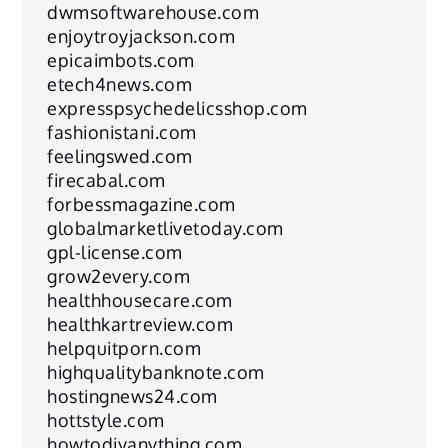
dwmsoftwarehouse.com
enjoytroyjackson.com
epicaimbots.com
etech4news.com
expresspsychedelicsshop.com
fashionistani.com
feelingswed.com
firecabal.com
forbessmagazine.com
globalmarketlivetoday.com
gpl-license.com
grow2every.com
healthhousecare.com
healthkartreview.com
helpquitporn.com
highqualitybanknote.com
hostingnews24.com
hottstyle.com
howtodiyanything.com