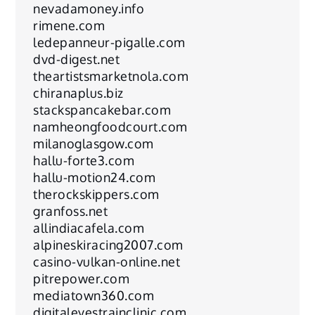
nevadamoney.info
rimene.com
ledepanneur-pigalle.com
dvd-digest.net
theartistsmarketnola.com
chiranaplus.biz
stackspancakebar.com
namheongfoodcourt.com
milanoglasgow.com
hallu-forte3.com
hallu-motion24.com
therockskippers.com
granfoss.net
allindiacafela.com
alpineskiracing2007.com
casino-vulkan-online.net
pitrepower.com
mediatown360.com
digitaleyestrainclinic.com