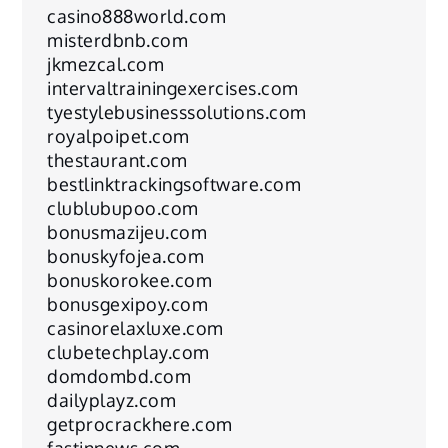
casino888world.com
misterdbnb.com
jkmezcal.com
intervaltrainingexercises.com
tyestylebusinesssolutions.com
royalpoipet.com
thestaurant.com
bestlinktrackingsoftware.com
clublubupoo.com
bonusmazijeu.com
bonuskyfojea.com
bonuskorokee.com
bonusgexipoy.com
casinorelaxluxe.com
clubetechplay.com
domdombd.com
dailyplayz.com
getprocrackhere.com
fastinnews.com