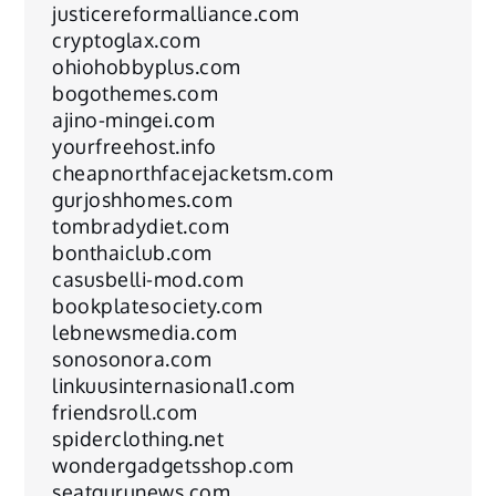
justicereformalliance.com
cryptoglax.com
ohiohobbyplus.com
bogothemes.com
ajino-mingei.com
yourfreehost.info
cheapnorthfacejacketsm.com
gurjoshhomes.com
tombradydiet.com
bonthaiclub.com
casusbelli-mod.com
bookplatesociety.com
lebnewsmedia.com
sonosonora.com
linkuusinternasional1.com
friendsroll.com
spiderclothing.net
wondergadgetsshop.com
seatgurunews.com