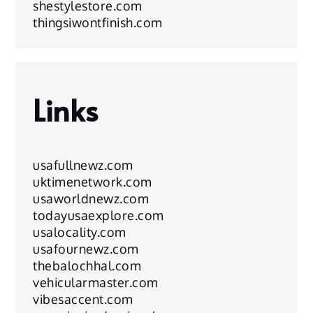
shestylestore.com
thingsiwontfinish.com
Links
usafullnewz.com
uktimenetwork.com
usaworldnewz.com
todayusaexplore.com
usalocality.com
usafournewz.com
thebalochhal.com
vehicularmaster.com
vibesaccent.com