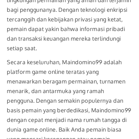
bagi penggunanya. Dengan teknologi enkripsi
tercanggih dan kebijakan privasi yang ketat,
pemain dapat yakin bahwa informasi pribadi
dan transaksi keuangan mereka terlindungi
setiap saat.
Secara keseluruhan, Maindomino99 adalah
platform game online teratas yang
menawarkan beragam permainan, turnamen
menarik, dan antarmuka yang ramah
pengguna. Dengan semakin populernya dan
basis pemain yang berdedikasi, Maindomino99
dengan cepat menjadi nama rumah tangga di
dunia game online. Baik Anda pemain biasa