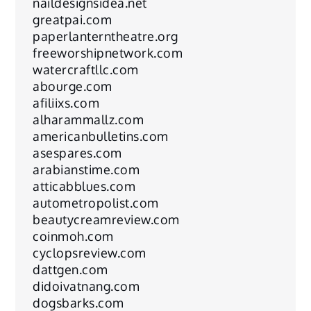
naildesignsidea.net
greatpai.com
paperlanterntheatre.org
freeworshipnetwork.com
watercraftllc.com
abourge.com
afiliixs.com
alharammallz.com
americanbulletins.com
asespares.com
arabianstime.com
atticabblues.com
autometropolist.com
beautycreamreview.com
coinmoh.com
cyclopsreview.com
dattgen.com
didoivatnang.com
dogsbarks.com