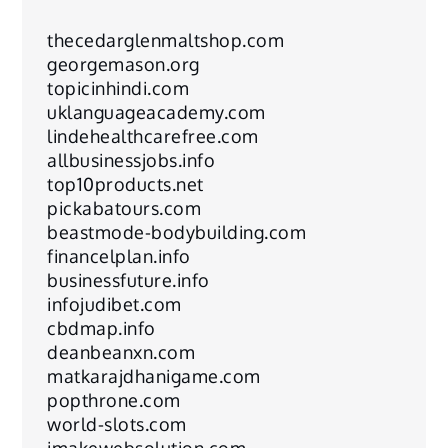
thecedarglenmaltshop.com
georgemason.org
topicinhindi.com
uklanguageacademy.com
lindehealthcarefree.com
allbusinessjobs.info
top10products.net
pickabatours.com
beastmode-bodybuilding.com
financelplan.info
businessfuture.info
infojudibet.com
cbdmap.info
deanbeanxn.com
matkarajdhanigame.com
popthrone.com
world-slots.com
imakewebsolution.com