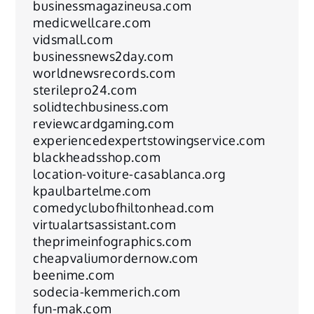
businessmagazineusa.com
medicwellcare.com
vidsmall.com
businessnews2day.com
worldnewsrecords.com
sterilepro24.com
solidtechbusiness.com
reviewcardgaming.com
experiencedexpertstowingservice.com
blackheadsshop.com
location-voiture-casablanca.org
kpaulbartelme.com
comedyclubofhiltonhead.com
virtualartsassistant.com
theprimeinfographics.com
cheapvaliumordernow.com
beenime.com
sodecia-kemmerich.com
fun-mak.com