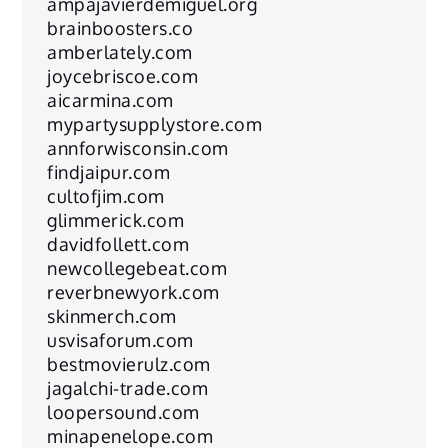
ampajavierdemiguel.org
brainboosters.co
amberlately.com
joycebriscoe.com
aicarmina.com
mypartysupplystore.com
annforwisconsin.com
findjaipur.com
cultofjim.com
glimmerick.com
davidfollett.com
newcollegebeat.com
reverbnewyork.com
skinmerch.com
usvisaforum.com
bestmovierulz.com
jagalchi-trade.com
loopersound.com
minapenelope.com