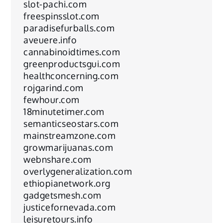
slot-pachi.com
freespinsslot.com
paradisefurballs.com
aveuere.info
cannabinoidtimes.com
greenproductsgui.com
healthconcerning.com
rojgarind.com
fewhour.com
18minutetimer.com
semanticseostars.com
mainstreamzone.com
growmarijuanas.com
webnshare.com
overlygeneralization.com
ethiopianetwork.org
gadgetsmesh.com
justicefornevada.com
leisuretours.info