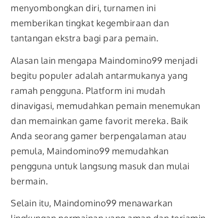
menyombongkan diri, turnamen ini
memberikan tingkat kegembiraan dan
tantangan ekstra bagi para pemain.
Alasan lain mengapa Maindomino99 menjadi
begitu populer adalah antarmukanya yang
ramah pengguna. Platform ini mudah
dinavigasi, memudahkan pemain menemukan
dan memainkan game favorit mereka. Baik
Anda seorang gamer berpengalaman atau
pemula, Maindomino99 memudahkan
pengguna untuk langsung masuk dan mulai
bermain.
Selain itu, Maindomino99 menawarkan
lingkungan permainan yang aman dan terjamin