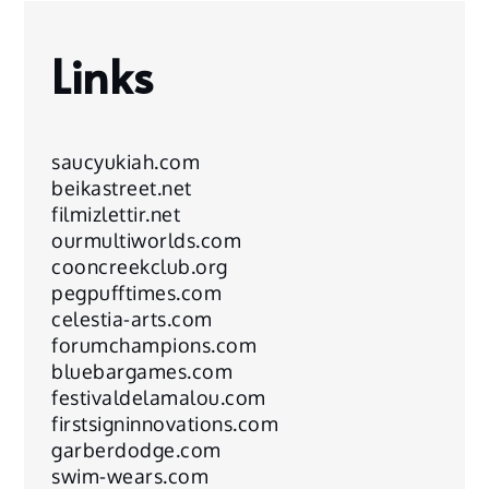
Links
saucyukiah.com
beikastreet.net
filmizlettir.net
ourmultiworlds.com
cooncreekclub.org
pegpufftimes.com
celestia-arts.com
forumchampions.com
bluebargames.com
festivaldelamalou.com
firstsigninnovations.com
garberdodge.com
swim-wears.com