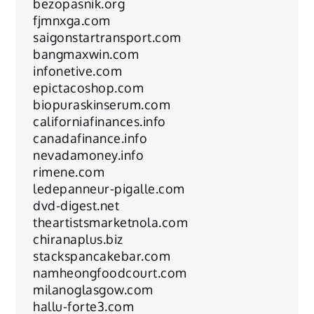
bezopasnik.org
fjmnxga.com
saigonstartransport.com
bangmaxwin.com
infonetive.com
epictacoshop.com
biopuraskinserum.com
californiafinances.info
canadafinance.info
nevadamoney.info
rimene.com
ledepanneur-pigalle.com
dvd-digest.net
theartistsmarketnola.com
chiranaplus.biz
stackspancakebar.com
namheongfoodcourt.com
milanoglasgow.com
hallu-forte3.com