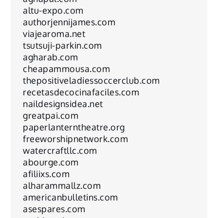
altu-expo.com
authorjennijames.com
viajearoma.net
tsutsuji-parkin.com
agharab.com
cheapammousa.com
thepositiveladiessoccerclub.com
recetasdecocinafaciles.com
naildesignsidea.net
greatpai.com
paperlanterntheatre.org
freeworshipnetwork.com
watercraftllc.com
abourge.com
afiliixs.com
alharammallz.com
americanbulletins.com
asespares.com