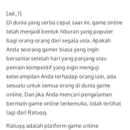
[ad_1]
Di dunia yang serba cepat saat ini, game online
telah menjadi bentuk hiburan yang populer
bagi orang-orang dari segala usia. Apakah
Anda seorang gamer biasa yang ingin
bersantai setelah hari yang panjang atau
pemain kompetitif yang ingin menguji
keterampilan Anda terhadap orang lain, ada
sesuatu untuk semua orang di dunia game
online. Dan jika Anda mencari pengalaman
bermain game online terkemuka, tidak terlihat
lagi dari Ratuqq.
Ratuqq adalah platform game online