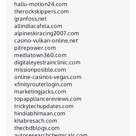
hallu-motion24.com
therockskippers.com
granfoss.net
allindiacafela.com
alpineskiracing2007.com
casino-vulkan-online.net
pitrepower.com
mediatown360.com
digitaleyestrainclinic.com
missionposible.com
online-casinos-vegas.com
xfinityrouterlogin.com
marketingjacks.com
topappliancereviews.com
trickytechupdates.com
hindiabhimaan.com
khabresach.com
thecbdblogs.com
autoresearchchemicals.com