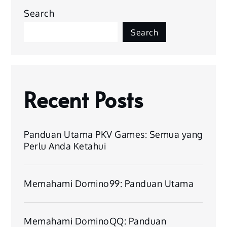
Search
Search
Recent Posts
Panduan Utama PKV Games: Semua yang
Perlu Anda Ketahui
Memahami Domino99: Panduan Utama
Memahami DominoQQ: Panduan