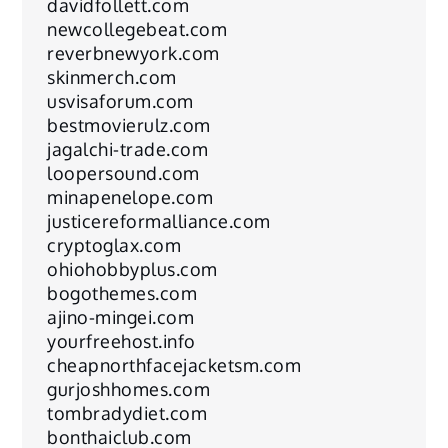
davidfollett.com
newcollegebeat.com
reverbnewyork.com
skinmerch.com
usvisaforum.com
bestmovierulz.com
jagalchi-trade.com
loopersound.com
minapenelope.com
justicereformalliance.com
cryptoglax.com
ohiohobbyplus.com
bogothemes.com
ajino-mingei.com
yourfreehost.info
cheapnorthfacejacketsm.com
gurjoshhomes.com
tombradydiet.com
bonthaiclub.com