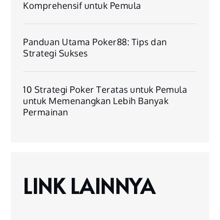
Komprehensif untuk Pemula
Panduan Utama Poker88: Tips dan
Strategi Sukses
10 Strategi Poker Teratas untuk Pemula
untuk Memenangkan Lebih Banyak
Permainan
LINK LAINNYA