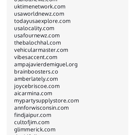
uktimenetwork.com
usaworldnewz.com
todayusaexplore.com
usalocality.com
usafournewz.com
thebalochhal.com
vehicularmaster.com
vibesaccent.com
ampajavierdemiguel.org
brainboosters.co
amberlately.com
joycebriscoe.com
aicarmina.com
mypartysupplystore.com
annforwisconsin.com
findjaipur.com
cultofjim.com
glimmerick.com