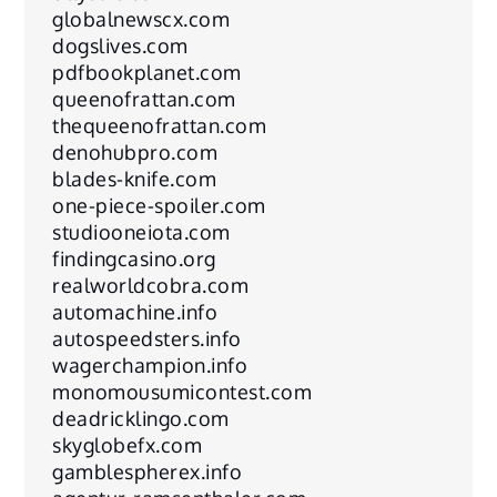
globalnewscx.com
dogslives.com
pdfbookplanet.com
queenofrattan.com
thequeenofrattan.com
denohubpro.com
blades-knife.com
one-piece-spoiler.com
studiooneiota.com
findingcasino.org
realworldcobra.com
automachine.info
autospeedsters.info
wagerchampion.info
monomousumicontest.com
deadricklingo.com
skyglobefx.com
gamblespherex.info