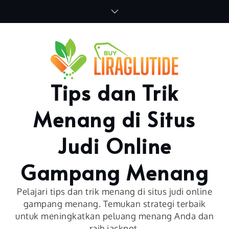
Skip
to
content
Tips dan Trik
Menang di Situs
Judi Online
Gampang Menang
Pelajari tips dan trik menang di situs judi online
gampang menang. Temukan strategi terbaik
untuk meningkatkan peluang menang Anda dan
raih jackpot.