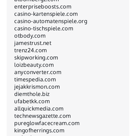
enterpriseboosts.com
casino-kartenspiele.com
casino-automatenspiele.org
casino-tischspiele.com
otbody.com
jamestrust.net
trenz24.com
skipworking.com
loizbeauty.com
anyconverter.com
timespedia.com
jejakkrismon.com
diemthole.biz
ufabetkk.com
allquickmedia.com
technewsgazette.com
pureglowfacecream.com
kingofherrings.com