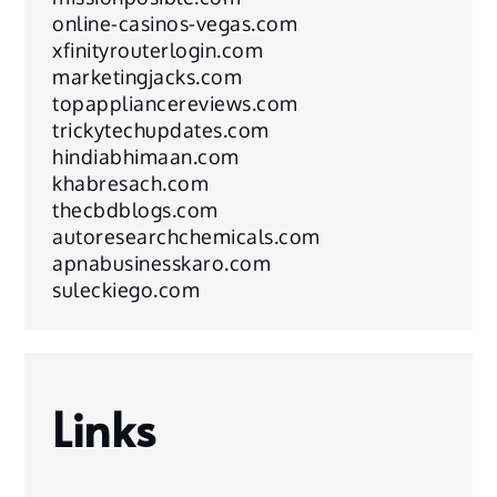
online-casinos-vegas.com
xfinityrouterlogin.com
marketingjacks.com
topappliancereviews.com
trickytechupdates.com
hindiabhimaan.com
khabresach.com
thecbdblogs.com
autoresearchchemicals.com
apnabusinesskaro.com
suleckiego.com
Links