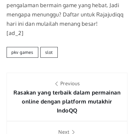
pengalaman bermain game yang hebat. Jadi
mengapa menunggu? Daftar untuk Rajajudiqq
hari ini dan mulailah menang besar!
[ad_2]
pkv games
slot
Post
Previous
navigation
Rasakan yang terbaik dalam permainan
online dengan platform mutakhir
IndoQQ
Next