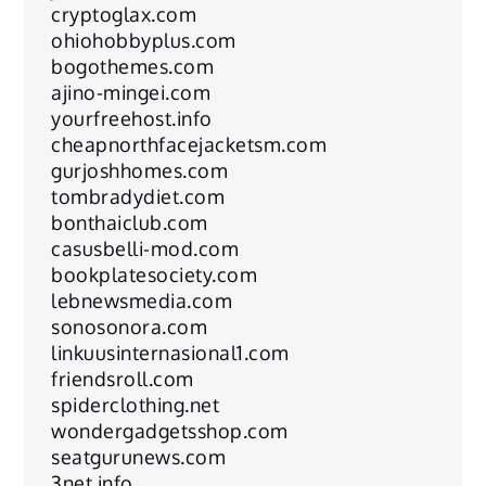
cryptoglax.com
ohiohobbyplus.com
bogothemes.com
ajino-mingei.com
yourfreehost.info
cheapnorthfacejacketsm.com
gurjoshhomes.com
tombradydiet.com
bonthaiclub.com
casusbelli-mod.com
bookplatesociety.com
lebnewsmedia.com
sonosonora.com
linkuusinternasional1.com
friendsroll.com
spiderclothing.net
wondergadgetsshop.com
seatgurunews.com
3net.info