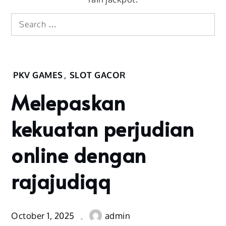
Search
Search
for:
Home
PKV GAMES
,
SLOT GACOR
Pkv
Melepaskan
Games
Melepaskan
kekuatan perjudian
kekuatan
perjudian
online dengan
online
dengan
rajajudiqq
rajajudiqq
October 1, 2025
admin