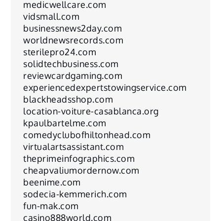
medicwellcare.com
vidsmall.com
businessnews2day.com
worldnewsrecords.com
sterilepro24.com
solidtechbusiness.com
reviewcardgaming.com
experiencedexpertstowingservice.com
blackheadsshop.com
location-voiture-casablanca.org
kpaulbartelme.com
comedyclubofhiltonhead.com
virtualartsassistant.com
theprimeinfographics.com
cheapvaliumordernow.com
beenime.com
sodecia-kemmerich.com
fun-mak.com
casino888world.com