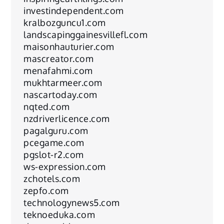
investindependent.com
kralbozguncu1.com
landscapinggainesvillefl.com
maisonhauturier.com
mascreator.com
menafahmi.com
mukhtarmeer.com
nascartoday.com
nqted.com
nzdriverlicence.com
pagalguru.com
pcegame.com
pgslot-r2.com
ws-expression.com
zchotels.com
zepfo.com
technologynews5.com
teknoeduka.com