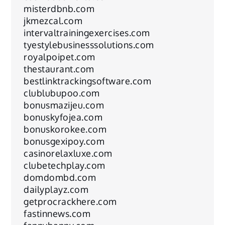
misterdbnb.com
jkmezcal.com
intervaltrainingexercises.com
tyestylebusinesssolutions.com
royalpoipet.com
thestaurant.com
bestlinktrackingsoftware.com
clublubupoo.com
bonusmazijeu.com
bonuskyfojea.com
bonuskorokee.com
bonusgexipoy.com
casinorelaxluxe.com
clubetechplay.com
domdombd.com
dailyplayz.com
getprocrackhere.com
fastinnews.com