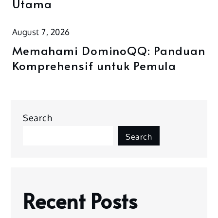
Utama
August 7, 2026
Memahami DominoQQ: Panduan
Komprehensif untuk Pemula
Search
Search
Recent Posts