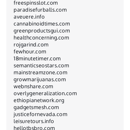
freespinsslot.com
paradisefurballs.com
aveuere.info
cannabinoidtimes.com
greenproductsgui.com
healthconcerning.com
rojgarind.com
fewhour.com
18minutetimer.com
semanticseostars.com
mainstreamzone.com
growmarijuanas.com
webnshare.com
overlygeneralization.com
ethiopianetwork.org
gadgetsmesh.com
justicefornevada.com
leisuretours.info
hellotbsbro.com