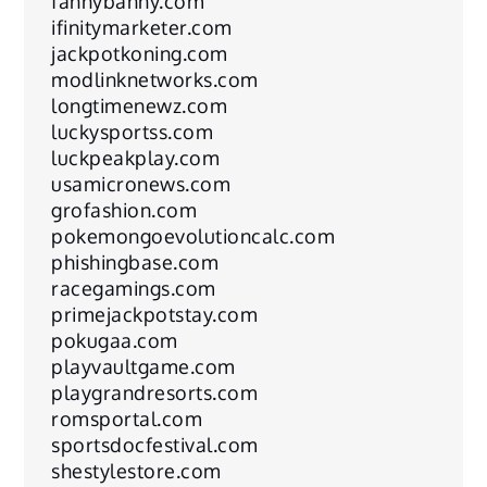
fannybanny.com
ifinitymarketer.com
jackpotkoning.com
modlinknetworks.com
longtimenewz.com
luckysportss.com
luckpeakplay.com
usamicronews.com
grofashion.com
pokemongoevolutioncalc.com
phishingbase.com
racegamings.com
primejackpotstay.com
pokugaa.com
playvaultgame.com
playgrandresorts.com
romsportal.com
sportsdocfestival.com
shestylestore.com