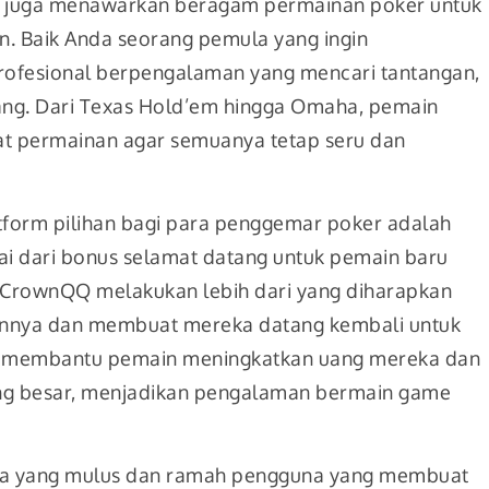
Q juga menawarkan beragam permainan poker untuk
n. Baik Anda seorang pemula yang ingin
rofesional berpengalaman yang mencari tantangan,
ng. Dari Texas Hold’em hingga Omaha, pemain
mat permainan agar semuanya tetap seru dan
form pilihan bagi para penggemar poker adalah
i dari bonus selamat datang untuk pemain baru
p, CrownQQ melakukan lebih dari yang diharapkan
nnya dan membuat mereka datang kembali untuk
at membantu pemain meningkatkan uang mereka dan
g besar, menjadikan pengalaman bermain game
ka yang mulus dan ramah pengguna yang membuat