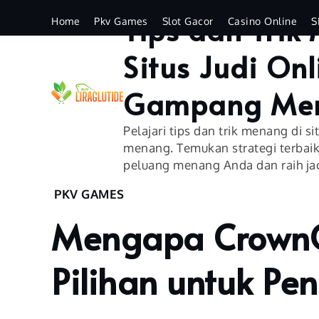
Skip
Tips dan Trik
Home
Pkv Games
Slot Gacor
Casino Online
S
to
content
Situs Judi Onl
Gampang Me
Pelajari tips dan trik menang di s
menang. Temukan strategi terbai
peluang menang Anda dan raih ja
Home
PKV GAMES
Pkv
Mengapa CrownQ
Games
Mengapa
CrownQQ
Pilihan untuk Pe
adalah
Platform
Pilihan