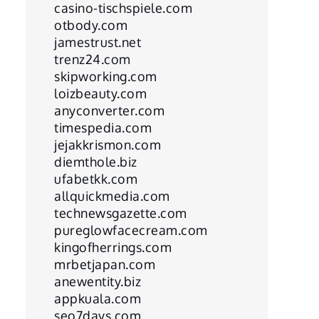
casino-tischspiele.com
otbody.com
jamestrust.net
trenz24.com
skipworking.com
loizbeauty.com
anyconverter.com
timespedia.com
jejakkrismon.com
diemthole.biz
ufabetkk.com
allquickmedia.com
technewsgazette.com
pureglowfacecream.com
kingofherrings.com
mrbetjapan.com
anewentity.biz
appkuala.com
seo7days.com