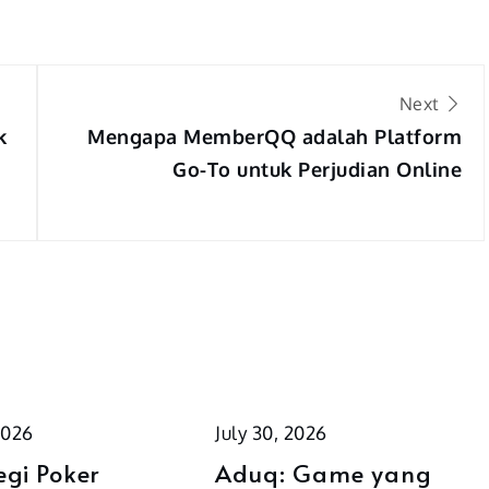
Next
k
Mengapa MemberQQ adalah Platform
Go-To untuk Perjudian Online
2026
July 30, 2026
egi Poker
Aduq: Game yang