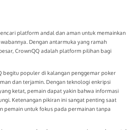
mencari platform andal dan aman untuk memainkan
jawabannya. Dengan antarmuka yang ramah
esar, CrownQQ adalah platform pilihan bagi
 begitu populer di kalangan penggemar poker
man dan terjamin. Dengan teknologi enkripsi
ang ketat, pemain dapat yakin bahwa informasi
ngi. Ketenangan pikiran ini sangat penting saat
n pemain untuk fokus pada permainan tanpa