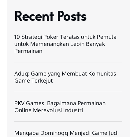
Recent Posts
10 Strategi Poker Teratas untuk Pemula
untuk Memenangkan Lebih Banyak
Permainan
Aduq: Game yang Membuat Komunitas
Game Terkejut
PKV Games: Bagaimana Permainan
Online Merevolusi Industri
Mengapa Dominoqq Menjadi Game Judi