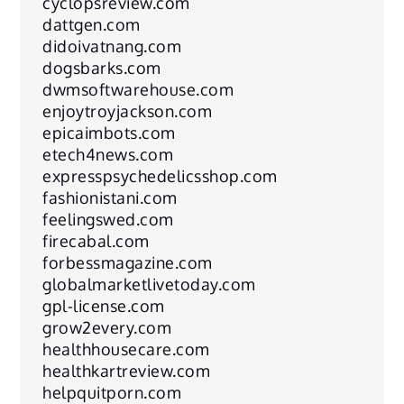
cyclopsreview.com
dattgen.com
didoivatnang.com
dogsbarks.com
dwmsoftwarehouse.com
enjoytroyjackson.com
epicaimbots.com
etech4news.com
expresspsychedelicsshop.com
fashionistani.com
feelingswed.com
firecabal.com
forbessmagazine.com
globalmarketlivetoday.com
gpl-license.com
grow2every.com
healthhousecare.com
healthkartreview.com
helpquitporn.com