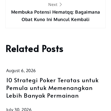
Next
Membuka Potensi Hematqq: Bagaimana
Obat Kuno Ini Muncul Kembali
Related Posts
August 6, 2026
10 Strategi Poker Teratas untuk
Pemula untuk Memenangkan
Lebih Banyak Permainan
July 30, 2026