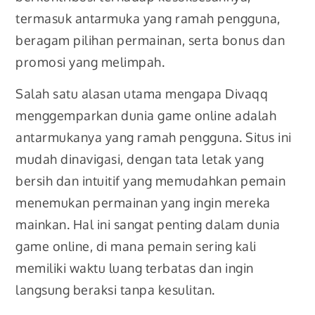
termasuk antarmuka yang ramah pengguna,
beragam pilihan permainan, serta bonus dan
promosi yang melimpah.
Salah satu alasan utama mengapa Divaqq
menggemparkan dunia game online adalah
antarmukanya yang ramah pengguna. Situs ini
mudah dinavigasi, dengan tata letak yang
bersih dan intuitif yang memudahkan pemain
menemukan permainan yang ingin mereka
mainkan. Hal ini sangat penting dalam dunia
game online, di mana pemain sering kali
memiliki waktu luang terbatas dan ingin
langsung beraksi tanpa kesulitan.