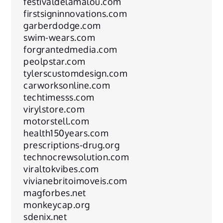
festivaldelamalou.com
firstsigninnovations.com
garberdodge.com
swim-wears.com
forgrantedmedia.com
peolpstar.com
tylerscustomdesign.com
carworksonline.com
techtimesss.com
virylstore.com
motorstell.com
health150years.com
prescriptions-drug.org
technocrewsolution.com
viraltokvibes.com
vivianebritoimoveis.com
magforbes.net
monkeycap.org
sdenix.net