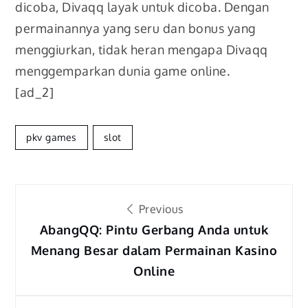
dicoba, Divaqq layak untuk dicoba. Dengan
permainannya yang seru dan bonus yang
menggiurkan, tidak heran mengapa Divaqq
menggemparkan dunia game online.
[ad_2]
pkv games
slot
Post
Previous
navigation
AbangQQ: Pintu Gerbang Anda untuk
Menang Besar dalam Permainan Kasino
Online