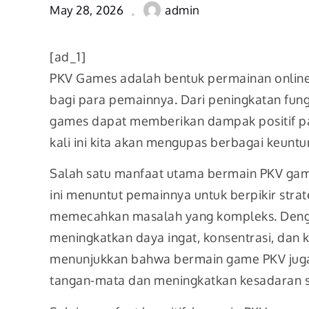
May 28, 2026
admin
[ad_1]
PKV Games adalah bentuk permainan onlin
bagi para pemainnya. Dari peningkatan fungs
games dapat memberikan dampak positif pad
kali ini kita akan mengupas berbagai keun
Salah satu manfaat utama bermain PKV game
ini menuntut pemainnya untuk berpikir stra
memecahkan masalah yang kompleks. Dengan
meningkatkan daya ingat, konsentrasi, dan ke
menunjukkan bahwa bermain game PKV jug
tangan-mata dan meningkatkan kesadaran s