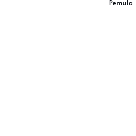
Pemula