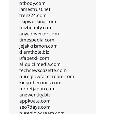
otbody.com
jamestrust.net
trenz24.com
skipworking.com
loizbeauty.com
anyconverter.com
timespedia.com
jejakkrismon.com
diemthole.biz
ufabetkk.com
allquickmedia.com
technewsgazette.com
pureglowfacecream.com
kingofherrings.com
mrbetjapan.com
anewentity.biz
appkuala.com
seo7days.com
pureglowcream.com