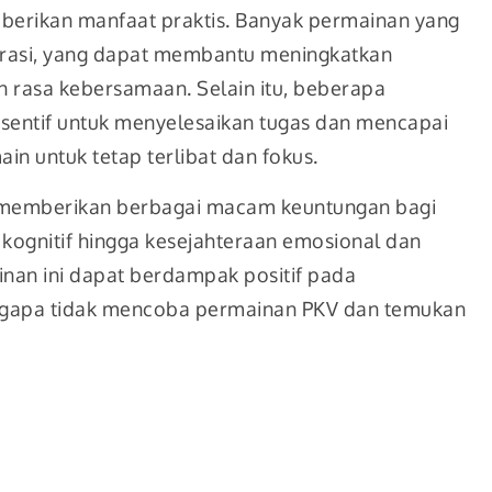
berikan manfaat praktis. Banyak permainan yang
rasi, yang dapat membantu meningkatkan
rasa kebersamaan. Selain itu, beberapa
entif untuk menyelesaikan tugas dan mencapai
n untuk tetap terlibat dan fokus.
 memberikan berbagai macam keuntungan bagi
 kognitif hingga kesejahteraan emosional dan
inan ini dapat berdampak positif pada
engapa tidak mencoba permainan PKV dan temukan