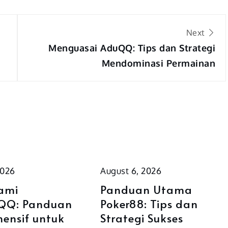
Next
Menguasai AduQQ: Tips dan Strategi
Mendominasi Permainan
2026
August 6, 2026
ami
Panduan Utama
QQ: Panduan
Poker88: Tips dan
ensif untuk
Strategi Sukses