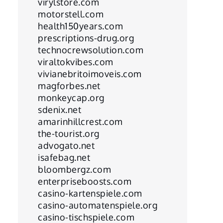
virylstore.com
motorstell.com
health150years.com
prescriptions-drug.org
technocrewsolution.com
viraltokvibes.com
vivianebritoimoveis.com
magforbes.net
monkeycap.org
sdenix.net
amarinhillcrest.com
the-tourist.org
advogato.net
isafebag.net
bloombergz.com
enterpriseboosts.com
casino-kartenspiele.com
casino-automatenspiele.org
casino-tischspiele.com