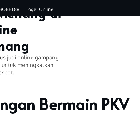
 Menang di
BOBET88
Togel Online
ine
nang
itus judi online gampang
k untuk meningkatkan
ckpot.
ungan Bermain PKV