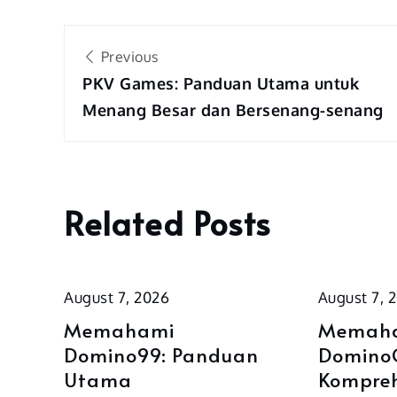
Post
Previous
navigation
PKV Games: Panduan Utama untuk
Menang Besar dan Bersenang-senang
Related Posts
August 7, 2026
August 7, 
Memahami
Memah
Domino99: Panduan
Domino
Utama
Kompreh