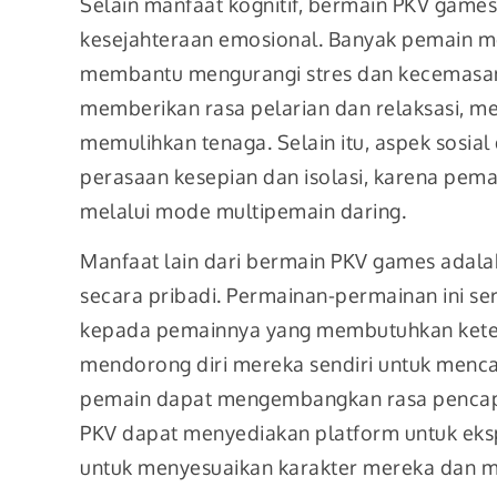
Selain manfaat kognitif, bermain PKV game
kesejahteraan emosional. Banyak pemain m
membantu mengurangi stres dan kecemasan
memberikan rasa pelarian dan relaksasi, 
memulihkan tenaga. Selain itu, aspek sosi
perasaan kesepian dan isolasi, karena pem
melalui mode multipemain daring.
Manfaat lain dari bermain PKV games ada
secara pribadi. Permainan-permainan ini se
kepada pemainnya yang membutuhkan ketek
mendorong diri mereka sendiri untuk menc
pemain dapat mengembangkan rasa pencapai
PKV dapat menyediakan platform untuk eksp
untuk menyesuaikan karakter mereka dan men