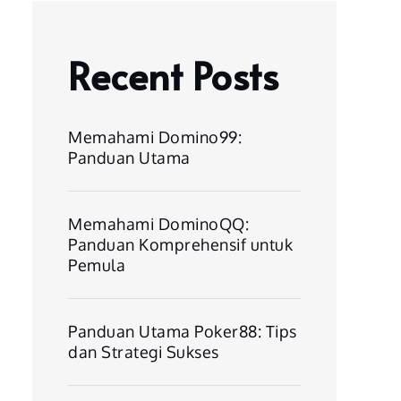
Recent Posts
Memahami Domino99:
Panduan Utama
Memahami DominoQQ:
Panduan Komprehensif untuk
Pemula
Panduan Utama Poker88: Tips
dan Strategi Sukses