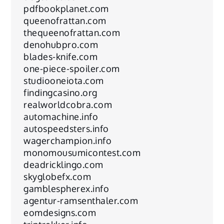
pdfbookplanet.com
queenofrattan.com
thequeenofrattan.com
denohubpro.com
blades-knife.com
one-piece-spoiler.com
studiooneiota.com
findingcasino.org
realworldcobra.com
automachine.info
autospeedsters.info
wagerchampion.info
monomousumicontest.com
deadricklingo.com
skyglobefx.com
gamblespherex.info
agentur-ramsenthaler.com
eomdesigns.com