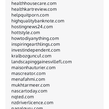
healthhousecare.com
healthkartreview.com
helpquitporn.com
highqualitybanknote.com
hostingnews24.com
hottstyle.com
howtodiyanything.com
inspiringearthlings.com
investindependent.com
kralbozguncu1.com
landscapinggainesvillefl.com
maisonhauturier.com
mascreator.com
menafahmi.com
mukhtarmeer.com
nascartoday.com
nqted.com
nzdriverlicence.com
pagalguru.com