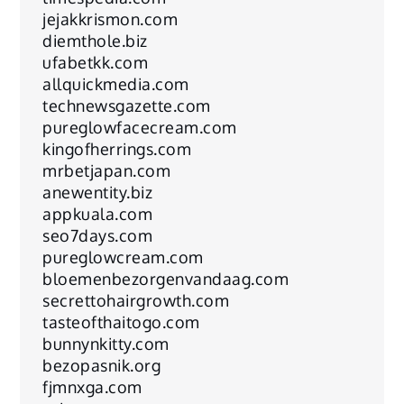
jejakkrismon.com
diemthole.biz
ufabetkk.com
allquickmedia.com
technewsgazette.com
pureglowfacecream.com
kingofherrings.com
mrbetjapan.com
anewentity.biz
appkuala.com
seo7days.com
pureglowcream.com
bloemenbezorgenvandaag.com
secrettohairgrowth.com
tasteofthaitogo.com
bunnynkitty.com
bezopasnik.org
fjmnxga.com