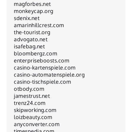
magforbes.net
monkeycap.org
sdenix.net
amarinhillcrest.com
the-tourist.org
advogato.net
isafebag.net
bloombergz.com
enterpriseboosts.com
casino-kartenspiele.com
casino-automatenspiele.org
casino-tischspiele.com
otbody.com
jamestrust.net
trenz24.com
skipworking.com
loizbeauty.com
anyconverter.com
timespedia.com