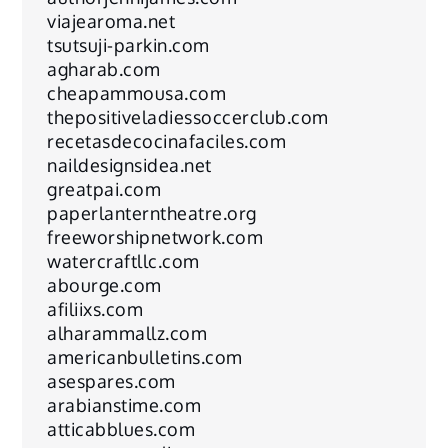
viajearoma.net
tsutsuji-parkin.com
agharab.com
cheapammousa.com
thepositiveladiessoccerclub.com
recetasdecocinafaciles.com
naildesignsidea.net
greatpai.com
paperlanterntheatre.org
freeworshipnetwork.com
watercraftllc.com
abourge.com
afiliixs.com
alharammallz.com
americanbulletins.com
asespares.com
arabianstime.com
atticabblues.com