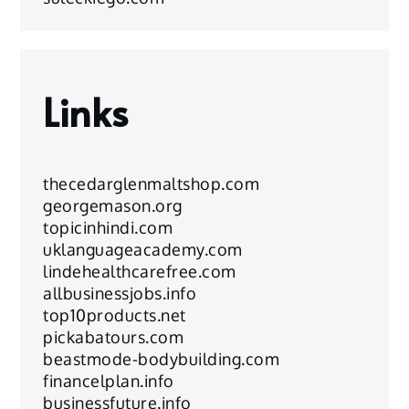
Links
thecedarglenmaltshop.com
georgemason.org
topicinhindi.com
uklanguageacademy.com
lindehealthcarefree.com
allbusinessjobs.info
top10products.net
pickabatours.com
beastmode-bodybuilding.com
financelplan.info
businessfuture.info