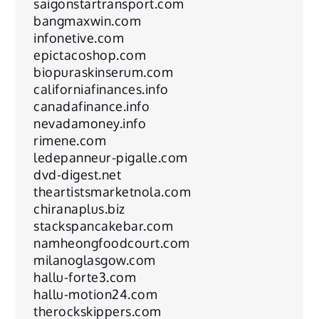
saigonstartransport.com
bangmaxwin.com
infonetive.com
epictacoshop.com
biopuraskinserum.com
californiafinances.info
canadafinance.info
nevadamoney.info
rimene.com
ledepanneur-pigalle.com
dvd-digest.net
theartistsmarketnola.com
chiranaplus.biz
stackspancakebar.com
namheongfoodcourt.com
milanoglasgow.com
hallu-forte3.com
hallu-motion24.com
therockskippers.com