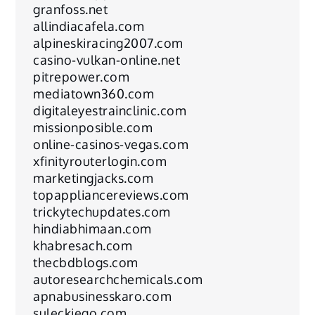
granfoss.net
allindiacafela.com
alpineskiracing2007.com
casino-vulkan-online.net
pitrepower.com
mediatown360.com
digitaleyestrainclinic.com
missionposible.com
online-casinos-vegas.com
xfinityrouterlogin.com
marketingjacks.com
topappliancereviews.com
trickytechupdates.com
hindiabhimaan.com
khabresach.com
thecbdblogs.com
autoresearchchemicals.com
apnabusinesskaro.com
suleckiego.com