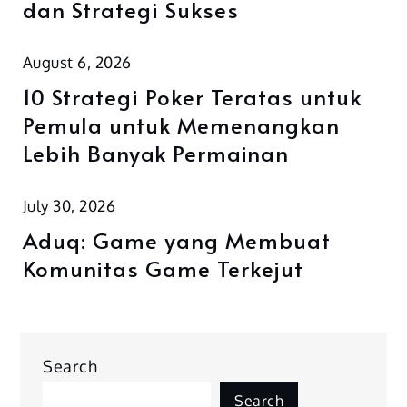
dan Strategi Sukses
August 6, 2026
10 Strategi Poker Teratas untuk
Pemula untuk Memenangkan
Lebih Banyak Permainan
July 30, 2026
Aduq: Game yang Membuat
Komunitas Game Terkejut
Search
Search