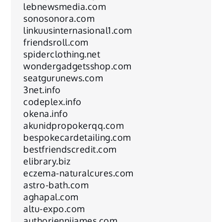
lebnewsmedia.com
sonosonora.com
linkuusinternasional1.com
friendsroll.com
spiderclothing.net
wondergadgetsshop.com
seatgurunews.com
3net.info
codeplex.info
okena.info
akunidpropokerqq.com
bespokecardetailing.com
bestfriendscredit.com
elibrary.biz
eczema-naturalcures.com
astro-bath.com
aghapal.com
altu-expo.com
authorjennijames.com