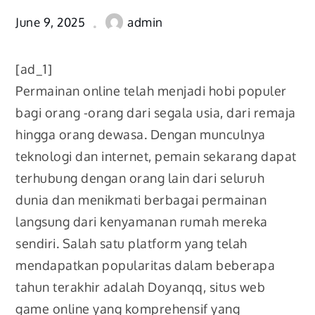
June 9, 2025
admin
[ad_1]
Permainan online telah menjadi hobi populer
bagi orang -orang dari segala usia, dari remaja
hingga orang dewasa. Dengan munculnya
teknologi dan internet, pemain sekarang dapat
terhubung dengan orang lain dari seluruh
dunia dan menikmati berbagai permainan
langsung dari kenyamanan rumah mereka
sendiri. Salah satu platform yang telah
mendapatkan popularitas dalam beberapa
tahun terakhir adalah Doyanqq, situs web
game online yang komprehensif yang