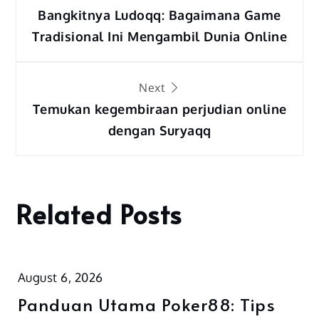
navigation
Bangkitnya Ludoqq: Bagaimana Game
Tradisional Ini Mengambil Dunia Online
Next
Temukan kegembiraan perjudian online
dengan Suryaqq
Related Posts
August 6, 2026
Panduan Utama Poker88: Tips