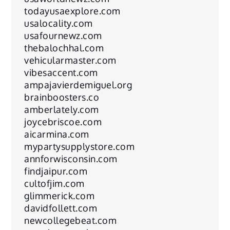
todayusaexplore.com
usalocality.com
usafournewz.com
thebalochhal.com
vehicularmaster.com
vibesaccent.com
ampajavierdemiguel.org
brainboosters.co
amberlately.com
joycebriscoe.com
aicarmina.com
mypartysupplystore.com
annforwisconsin.com
findjaipur.com
cultofjim.com
glimmerick.com
davidfollett.com
newcollegebeat.com