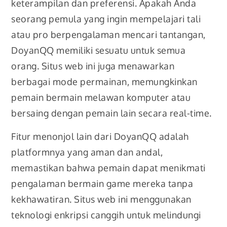
keterampilan dan preferensi. Apakah Anda
seorang pemula yang ingin mempelajari tali
atau pro berpengalaman mencari tantangan,
DoyanQQ memiliki sesuatu untuk semua
orang. Situs web ini juga menawarkan
berbagai mode permainan, memungkinkan
pemain bermain melawan komputer atau
bersaing dengan pemain lain secara real-time.
Fitur menonjol lain dari DoyanQQ adalah
platformnya yang aman dan andal,
memastikan bahwa pemain dapat menikmati
pengalaman bermain game mereka tanpa
kekhawatiran. Situs web ini menggunakan
teknologi enkripsi canggih untuk melindungi