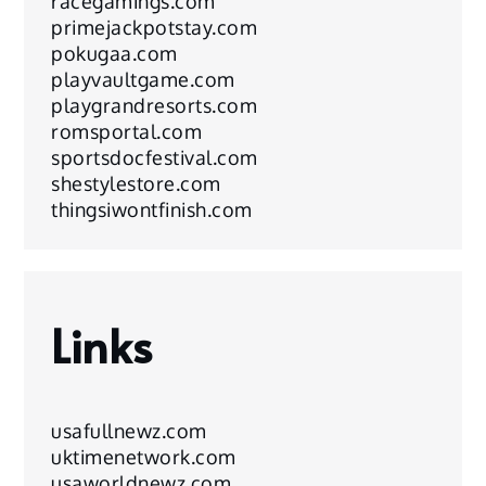
racegamings.com
primejackpotstay.com
pokugaa.com
playvaultgame.com
playgrandresorts.com
romsportal.com
sportsdocfestival.com
shestylestore.com
thingsiwontfinish.com
Links
usafullnewz.com
uktimenetwork.com
usaworldnewz.com