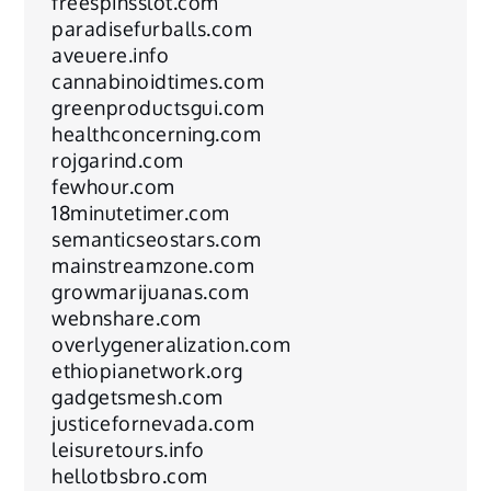
freespinsslot.com
paradisefurballs.com
aveuere.info
cannabinoidtimes.com
greenproductsgui.com
healthconcerning.com
rojgarind.com
fewhour.com
18minutetimer.com
semanticseostars.com
mainstreamzone.com
growmarijuanas.com
webnshare.com
overlygeneralization.com
ethiopianetwork.org
gadgetsmesh.com
justicefornevada.com
leisuretours.info
hellotbsbro.com