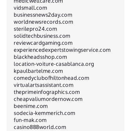
medicwellcare.com
vidsmall.com
businessnews2day.com
worldnewsrecords.com
sterilepro24.com
solidtechbusiness.com
reviewcardgaming.com
experiencedexpertstowingservice.com
blackheadsshop.com
location-voiture-casablanca.org
kpaulbartelme.com
comedyclubofhiltonhead.com
virtualartsassistant.com
theprimeinfographics.com
cheapvaliumordernow.com
beenime.com
sodecia-kemmerich.com
fun-mak.com
casino888world.com