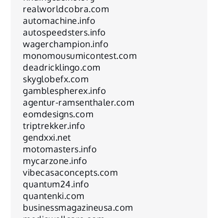
realworldcobra.com
automachine.info
autospeedsters.info
wagerchampion.info
monomousumicontest.com
deadricklingo.com
skyglobefx.com
gamblespherex.info
agentur-ramsenthaler.com
eomdesigns.com
triptrekker.info
gendxxi.net
motomasters.info
mycarzone.info
vibecasaconcepts.com
quantum24.info
quantenki.com
businessmagazineusa.com