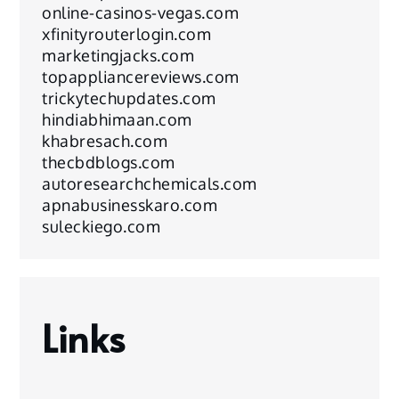
online-casinos-vegas.com
xfinityrouterlogin.com
marketingjacks.com
topappliancereviews.com
trickytechupdates.com
hindiabhimaan.com
khabresach.com
thecbdblogs.com
autoresearchchemicals.com
apnabusinesskaro.com
suleckiego.com
Links