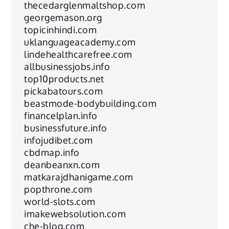
thecedarglenmaltshop.com
georgemason.org
topicinhindi.com
uklanguageacademy.com
lindehealthcarefree.com
allbusinessjobs.info
top10products.net
pickabatours.com
beastmode-bodybuilding.com
financelplan.info
businessfuture.info
infojudibet.com
cbdmap.info
deanbeanxn.com
matkarajdhanigame.com
popthrone.com
world-slots.com
imakewebsolution.com
che-blog.com