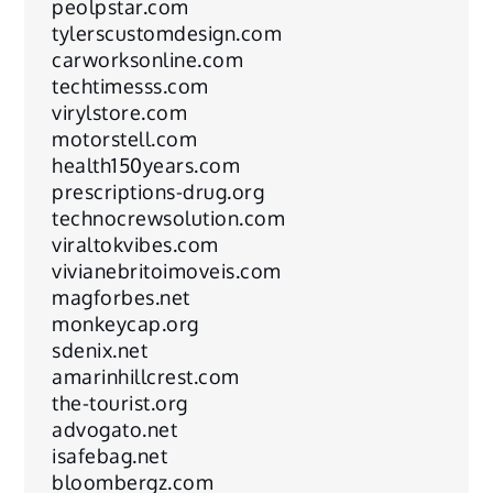
peolpstar.com
tylerscustomdesign.com
carworksonline.com
techtimesss.com
virylstore.com
motorstell.com
health150years.com
prescriptions-drug.org
technocrewsolution.com
viraltokvibes.com
vivianebritoimoveis.com
magforbes.net
monkeycap.org
sdenix.net
amarinhillcrest.com
the-tourist.org
advogato.net
isafebag.net
bloombergz.com