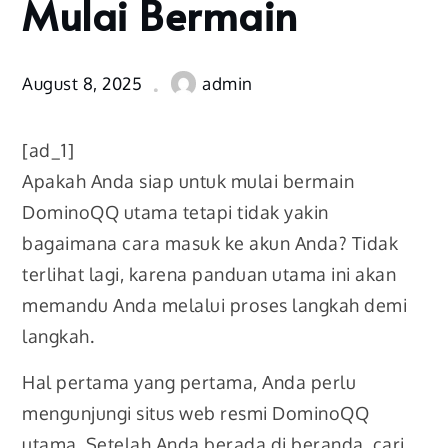
Mulai Bermain
Bermain
August 8, 2025
admin
[ad_1]
Apakah Anda siap untuk mulai bermain
DominoQQ utama tetapi tidak yakin
bagaimana cara masuk ke akun Anda? Tidak
terlihat lagi, karena panduan utama ini akan
memandu Anda melalui proses langkah demi
langkah.
Hal pertama yang pertama, Anda perlu
mengunjungi situs web resmi DominoQQ
utama. Setelah Anda berada di beranda, cari