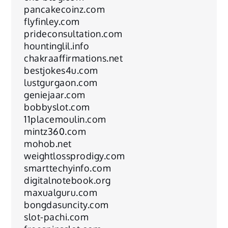
pancakecoinz.com
flyfinley.com
prideconsultation.com
hountinglil.info
chakraaffirmations.net
bestjokes4u.com
lustgurgaon.com
geniejaar.com
bobbyslot.com
11placemoulin.com
mintz360.com
mohob.net
weightlossprodigy.com
smarttechyinfo.com
digitalnotebook.org
maxualguru.com
bongdasuncity.com
slot-pachi.com