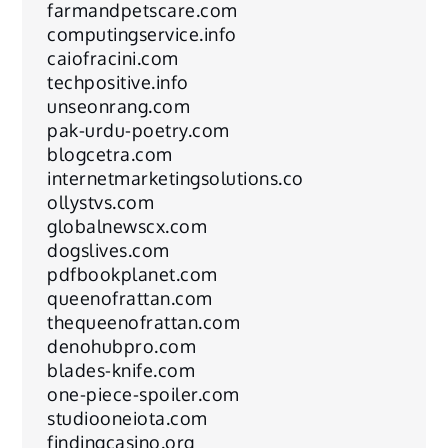
farmandpetscare.com
computingservice.info
caiofracini.com
techpositive.info
unseonrang.com
pak-urdu-poetry.com
blogcetra.com
internetmarketingsolutions.co
ollystvs.com
globalnewscx.com
dogslives.com
pdfbookplanet.com
queenofrattan.com
thequeenofrattan.com
denohubpro.com
blades-knife.com
one-piece-spoiler.com
studiooneiota.com
findingcasino.org