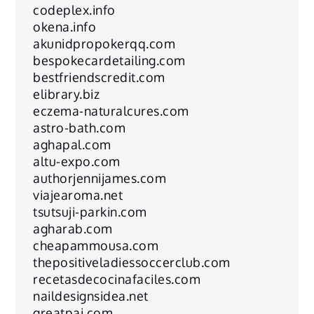
codeplex.info
okena.info
akunidpropokerqq.com
bespokecardetailing.com
bestfriendscredit.com
elibrary.biz
eczema-naturalcures.com
astro-bath.com
aghapal.com
altu-expo.com
authorjennijames.com
viajearoma.net
tsutsuji-parkin.com
agharab.com
cheapammousa.com
thepositiveladiessoccerclub.com
recetasdecocinafaciles.com
naildesignsidea.net
greatpai.com