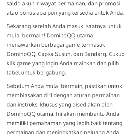
saldo akun, riwayat permainan, dan promosi
atau bonus apa pun yang tersedia untuk Anda.
Sekarang setelah Anda masuk, saatnya untuk
mulai bermain! DominoQQ utama
menawarkan berbagai game termasuk
DominoQQ, Capsa Susun, dan Bandarq. Cukup
klik game yang ingin Anda mainkan dan pilih
tabel untuk bergabung.
Sebelum Anda mulai bermain, pastikan untuk
membiasakan diri dengan aturan permainan
dan instruksi khusus yang disediakan oleh
DominoQQ utama. Ini akan membantu Anda
memiliki pemahaman yang lebih baik tentang
permainan dan meningkatkan peluang Anda