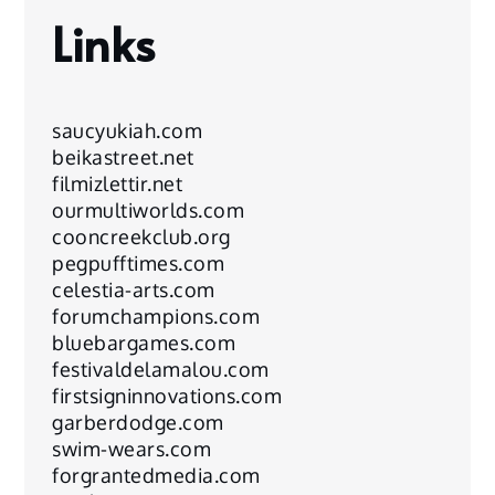
Links
saucyukiah.com
beikastreet.net
filmizlettir.net
ourmultiworlds.com
cooncreekclub.org
pegpufftimes.com
celestia-arts.com
forumchampions.com
bluebargames.com
festivaldelamalou.com
firstsigninnovations.com
garberdodge.com
swim-wears.com
forgrantedmedia.com