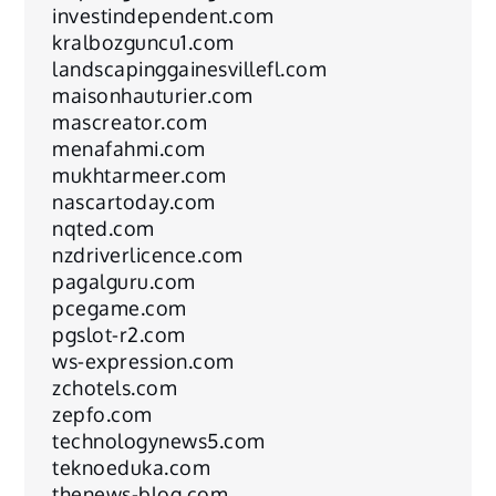
investindependent.com
kralbozguncu1.com
landscapinggainesvillefl.com
maisonhauturier.com
mascreator.com
menafahmi.com
mukhtarmeer.com
nascartoday.com
nqted.com
nzdriverlicence.com
pagalguru.com
pcegame.com
pgslot-r2.com
ws-expression.com
zchotels.com
zepfo.com
technologynews5.com
teknoeduka.com
thenews-blog.com