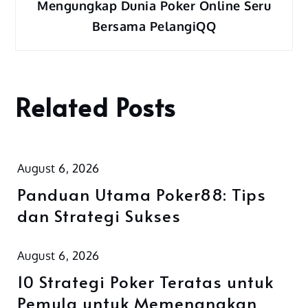
Mengungkap Dunia Poker Online Seru
Bersama PelangiQQ
Related Posts
August 6, 2026
Panduan Utama Poker88: Tips
dan Strategi Sukses
August 6, 2026
10 Strategi Poker Teratas untuk
Pemula untuk Memenangkan