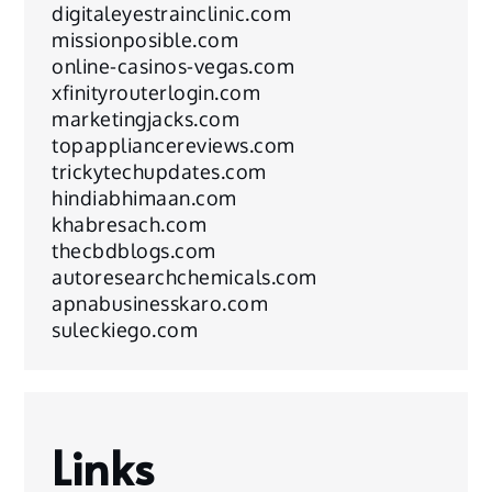
digitaleyestrainclinic.com
missionposible.com
online-casinos-vegas.com
xfinityrouterlogin.com
marketingjacks.com
topappliancereviews.com
trickytechupdates.com
hindiabhimaan.com
khabresach.com
thecbdblogs.com
autoresearchchemicals.com
apnabusinesskaro.com
suleckiego.com
Links