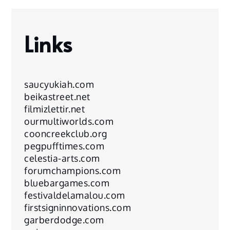
Links
saucyukiah.com
beikastreet.net
filmizlettir.net
ourmultiworlds.com
cooncreekclub.org
pegpufftimes.com
celestia-arts.com
forumchampions.com
bluebargames.com
festivaldelamalou.com
firstsigninnovations.com
garberdodge.com