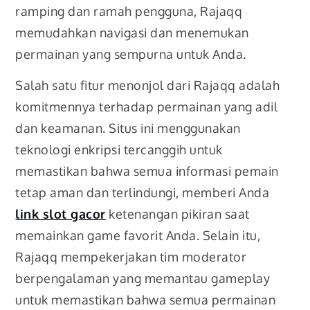
ramping dan ramah pengguna, Rajaqq
memudahkan navigasi dan menemukan
permainan yang sempurna untuk Anda.
Salah satu fitur menonjol dari Rajaqq adalah
komitmennya terhadap permainan yang adil
dan keamanan. Situs ini menggunakan
teknologi enkripsi tercanggih untuk
memastikan bahwa semua informasi pemain
tetap aman dan terlindungi, memberi Anda
link slot gacor
ketenangan pikiran saat
memainkan game favorit Anda. Selain itu,
Rajaqq mempekerjakan tim moderator
berpengalaman yang memantau gameplay
untuk memastikan bahwa semua permainan