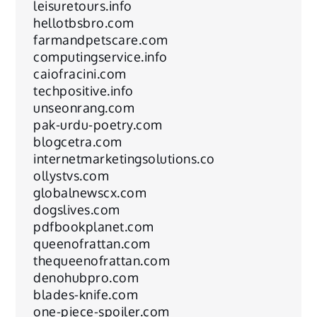
leisuretours.info
hellotbsbro.com
farmandpetscare.com
computingservice.info
caiofracini.com
techpositive.info
unseonrang.com
pak-urdu-poetry.com
blogcetra.com
internetmarketingsolutions.co
ollystvs.com
globalnewscx.com
dogslives.com
pdfbookplanet.com
queenofrattan.com
thequeenofrattan.com
denohubpro.com
blades-knife.com
one-piece-spoiler.com