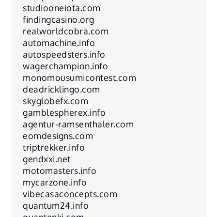
studiooneiota.com
findingcasino.org
realworldcobra.com
automachine.info
autospeedsters.info
wagerchampion.info
monomousumicontest.com
deadricklingo.com
skyglobefx.com
gamblespherex.info
agentur-ramsenthaler.com
eomdesigns.com
triptrekker.info
gendxxi.net
motomasters.info
mycarzone.info
vibecasaconcepts.com
quantum24.info
quantenki.com