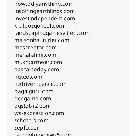
howtodiyanything.com
inspiringearthlings.com
investindependent.com
kralbozguncu1.com
landscapinggainesvillefl.com
maisonhauturier.com
mascreator.com
menafahmi.com
mukhtarmeer.com
nascartoday.com
nqted.com
nzdriverlicence.com
pagalguru.com
pcegame.com
pgslot-r2.com
ws-expression.com
zchotels.com
zepfo.com
technologynews5.com