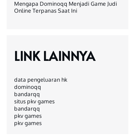
Mengapa Dominoqq Menjadi Game Judi
Online Terpanas Saat Ini
LINK LAINNYA
data pengeluaran hk
dominoqq
bandarqq
situs pkv games
bandarqq
pkv games
pkv games