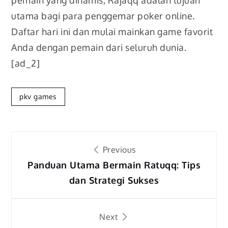
pemain yang dinamis, Rajaqq adalah tujuan
utama bagi para penggemar poker online.
Daftar hari ini dan mulai mainkan game favorit
Anda dengan pemain dari seluruh dunia.
[ad_2]
pkv games
Post
Previous
navigation
Panduan Utama Bermain Ratuqq: Tips
dan Strategi Sukses
Next