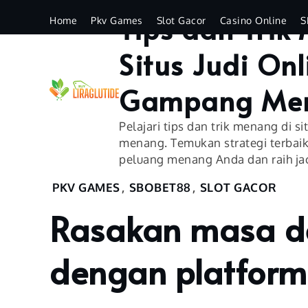
Skip
Tips dan Trik
Home
Pkv Games
Slot Gacor
Casino Online
S
to
content
Situs Judi Onl
Gampang Me
Pelajari tips dan trik menang di s
menang. Temukan strategi terbai
peluang menang Anda dan raih ja
Home
PKV GAMES
,
SBOBET88
,
SLOT GACOR
Pkv
Rasakan masa de
Games
Rasakan
masa
dengan platform 
depan
taruhan
online