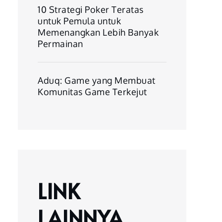
10 Strategi Poker Teratas
untuk Pemula untuk
Memenangkan Lebih Banyak
Permainan
Aduq: Game yang Membuat
Komunitas Game Terkejut
LINK
LAINNYA