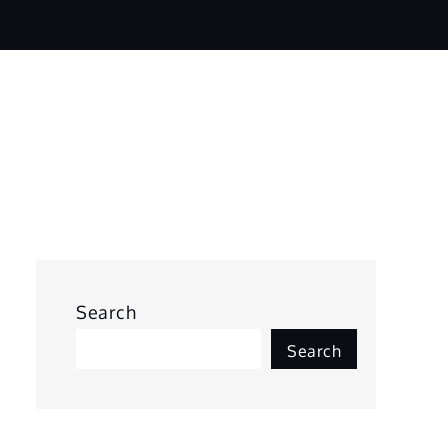
Search
Search