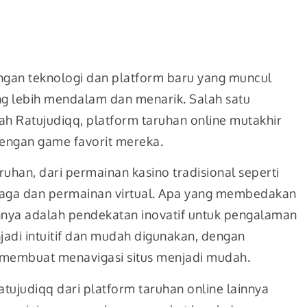
ngan teknologi dan platform baru yang muncul
 lebih mendalam dan menarik. Salah satu
h Ratujudiqq, platform taruhan online mutakhir
dengan game favorit mereka.
uhan, dari permainan kasino tradisional seperti
hraga dan permainan virtual. Apa yang membedakan
innya adalah pendekatan inovatif untuk pengalaman
jadi intuitif dan mudah digunakan, dengan
membuat menavigasi situs menjadi mudah.
ujudiqq dari platform taruhan online lainnya