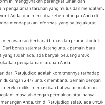
form ini menggunakan perangkat lunak dan
ain pengalaman taruhan yang mulus dan mendalam.
avorit Anda atau mencoba keberuntungan Anda di
 Anda mendapatkan informasi yang paling akurat
uga menawarkan berbagai bonus dan promosi untuk
 Dari bonus selamat datang untuk pemain baru
a yang sudah ada, ada banyak peluang untuk
gkatkan pengalaman taruhan Anda.
an dari Ratujudiqq adalah komitmennya terhadap
kan dukungan 24/7 untuk membantu pemain dengan
n mereka miliki, memastikan bahwa pengalaman
galami masalah dengan permainan atau hanya
menangan Anda, tim di Ratujudiqq selalu ada untuk