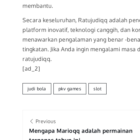
membantu.
Secara keseluruhan, Ratujudiqq adalah pen
platform inovatif, teknologi canggih, dan 
menawarkan pengalaman yang benar -benar
tingkatan. Jika Anda ingin mengalami masa de
ratujudiqq.
[ad_2]
judi bola
pkv games
slot
Post
Previous
navigation
Mengapa Marioqq adalah permainan