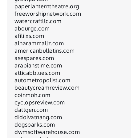
paperlanterntheatre.org
freeworshipnetwork.com
watercraftllc.com
abourge.com
afiliixs.com
alharammallz.com
americanbulletins.com
asespares.com
arabianstime.com
atticabblues.com
autometropolist.com
beautycreamreview.com
coinmoh.com
cyclopsreview.com
dattgen.com
didoivatnang.com
dogsbarks.com
dwmsoftwarehouse.com