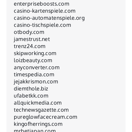
enterpriseboosts.com
casino-kartenspiele.com
casino-automatenspiele.org
casino-tischspiele.com
otbody.com
jamestrust.net
trenz24.com
skipworking.com
loizbeauty.com
anyconverter.com
timespedia.com
jejakkrismon.com
diemthole.biz
ufabetkk.com
allquickmedia.com
technewsgazette.com
pureglowfacecream.com
kingofherrings.com
mrbetjapan.com