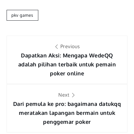
pkv games
Post
Previous
navigation
Dapatkan Aksi: Mengapa WedeQQ
adalah pilihan terbaik untuk pemain
poker online
Next
Dari pemula ke pro: bagaimana datukqq
meratakan lapangan bermain untuk
penggemar poker