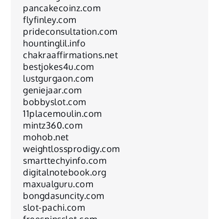
pancakecoinz.com
flyfinley.com
prideconsultation.com
hountinglil.info
chakraaffirmations.net
bestjokes4u.com
lustgurgaon.com
geniejaar.com
bobbyslot.com
11placemoulin.com
mintz360.com
mohob.net
weightlossprodigy.com
smarttechyinfo.com
digitalnotebook.org
maxualguru.com
bongdasuncity.com
slot-pachi.com