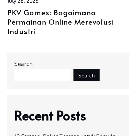
July 28, 2026
PKV Games: Bagaimana
Permainan Online Merevolusi
Industri
Search
Search
Recent Posts