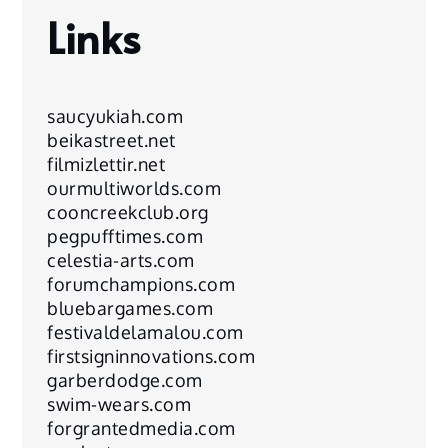
Links
saucyukiah.com
beikastreet.net
filmizlettir.net
ourmultiworlds.com
cooncreekclub.org
pegpufftimes.com
celestia-arts.com
forumchampions.com
bluebargames.com
festivaldelamalou.com
firstsigninnovations.com
garberdodge.com
swim-wears.com
forgrantedmedia.com