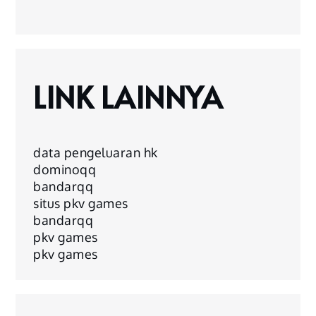
LINK LAINNYA
data pengeluaran hk
dominoqq
bandarqq
situs pkv games
bandarqq
pkv games
pkv games