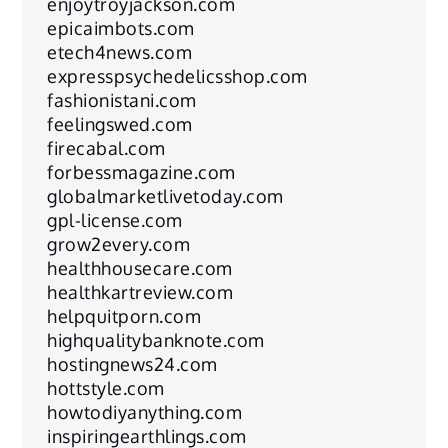
enjoytroyjackson.com
epicaimbots.com
etech4news.com
expresspsychedelicsshop.com
fashionistani.com
feelingswed.com
firecabal.com
forbessmagazine.com
globalmarketlivetoday.com
gpl-license.com
grow2every.com
healthhousecare.com
healthkartreview.com
helpquitporn.com
highqualitybanknote.com
hostingnews24.com
hottstyle.com
howtodiyanything.com
inspiringearthlings.com