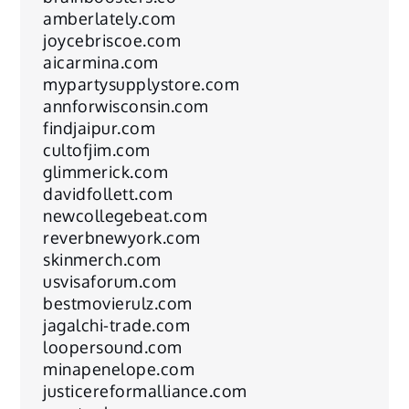
amberlately.com
joycebriscoe.com
aicarmina.com
mypartysupplystore.com
annforwisconsin.com
findjaipur.com
cultofjim.com
glimmerick.com
davidfollett.com
newcollegebeat.com
reverbnewyork.com
skinmerch.com
usvisaforum.com
bestmovierulz.com
jagalchi-trade.com
loopersound.com
minapenelope.com
justicereformalliance.com