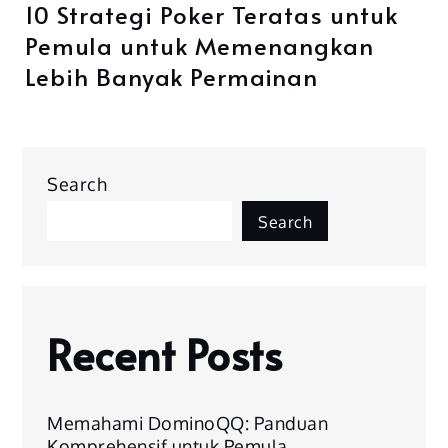
10 Strategi Poker Teratas untuk
Pemula untuk Memenangkan
Lebih Banyak Permainan
Search
Search
Recent Posts
Memahami DominoQQ: Panduan
Komprehensif untuk Pemula