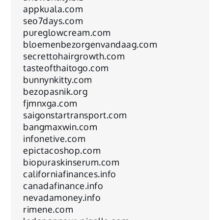
appkuala.com
seo7days.com
pureglowcream.com
bloemenbezorgenvandaag.com
secrettohairgrowth.com
tasteofthaitogo.com
bunnynkitty.com
bezopasnik.org
fjmnxga.com
saigonstartransport.com
bangmaxwin.com
infonetive.com
epictacoshop.com
biopuraskinserum.com
californiafinances.info
canadafinance.info
nevadamoney.info
rimene.com