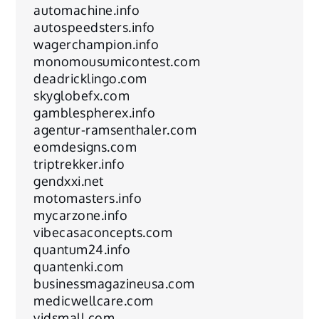
automachine.info
autospeedsters.info
wagerchampion.info
monomousumicontest.com
deadricklingo.com
skyglobefx.com
gamblespherex.info
agentur-ramsenthaler.com
eomdesigns.com
triptrekker.info
gendxxi.net
motomasters.info
mycarzone.info
vibecasaconcepts.com
quantum24.info
quantenki.com
businessmagazineusa.com
medicwellcare.com
vidsmall.com