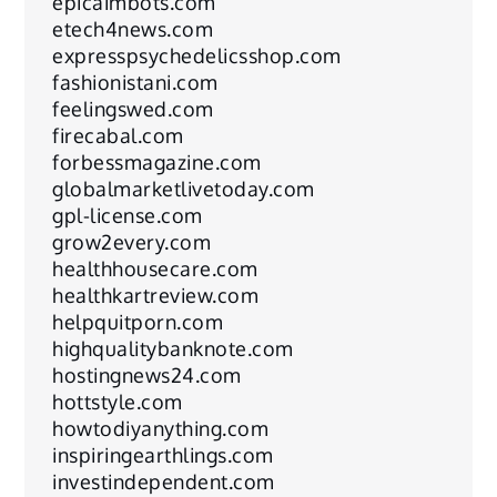
epicaimbots.com
etech4news.com
expresspsychedelicsshop.com
fashionistani.com
feelingswed.com
firecabal.com
forbessmagazine.com
globalmarketlivetoday.com
gpl-license.com
grow2every.com
healthhousecare.com
healthkartreview.com
helpquitporn.com
highqualitybanknote.com
hostingnews24.com
hottstyle.com
howtodiyanything.com
inspiringearthlings.com
investindependent.com