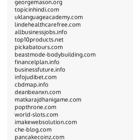
georgemason.org
topicinhindi.com
uklanguageacademy.com
lindehealthcarefree.com
allbusinessjobs.info
top10products.net
pickabatours.com
beastmode-bodybuilding.com
financelplan.info
businessfuture.info
infojudibet.com
cbdmap.info
deanbeanxn.com
matkarajdhanigame.com
popthrone.com
world-slots.com
imakewebsolution.com
che-blog.com
pancakecoinz.com