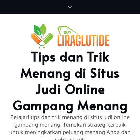
Skip
to
content
Tips dan Trik
Menang di Situs
Judi Online
Gampang Menang
Pelajari tips dan trik menang di situs judi online
gampang menang. Temukan strategi terbaik
untuk meningkatkan peluang menang Anda dan
raih jackpot.