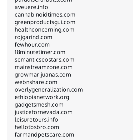
aveuere.info
cannabinoidtimes.com
greenproductsgui.com
healthconcerning.com
rojgarind.com
fewhour.com
18minutetimer.com
semanticseostars.com
mainstreamzone.com
growmarijuanas.com
webnshare.com
overlygeneralization.com
ethiopianetwork.org
gadgetsmesh.com
justicefornevada.com
leisuretours.info
hellotbsbro.com
farmandpetscare.com