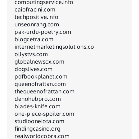
computingservice.info
caiofracini.com
techpositive.info
unseonrang.com
pak-urdu-poetry.com
blogcetra.com
internetmarketingsolutions.co
ollystvs.com
globalnewscx.com
dogslives.com
pdfbookplanet.com
queenofrattan.com
thequeenofrattan.com
denohubpro.com
blades-knife.com
one-piece-spoiler.com
studiooneiota.com
findingcasino.org
realworldcobra.com