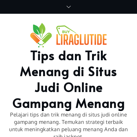
Skip
to
content
Tips dan Trik
Menang di Situs
Judi Online
Gampang Menang
Pelajari tips dan trik menang di situs judi online
gampang menang. Temukan strategi terbaik
untuk meningkatkan peluang menang Anda dan
raih jackpot.