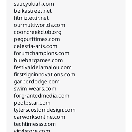
saucyukiah.com
beikastreet.net
filmizlettir.net
ourmultiworlds.com
cooncreekclub.org
pegpufftimes.com
celestia-arts.com
forumchampions.com
bluebargames.com
festivaldelamalou.com
firstsigninnovations.com
garberdodge.com
swim-wears.com
forgrantedmedia.com
peolpstar.com
tylerscustomdesign.com
carworksonline.com
techtimesss.com
virylstore.com