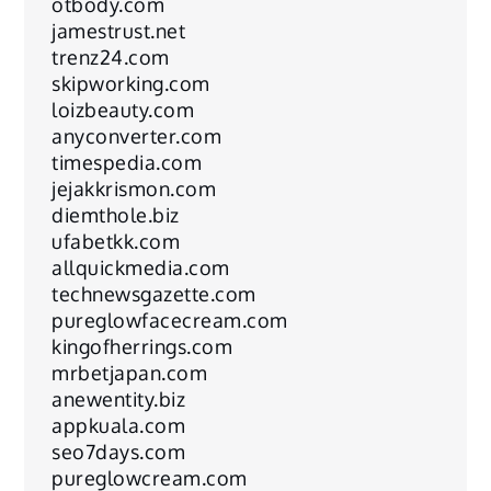
otbody.com
jamestrust.net
trenz24.com
skipworking.com
loizbeauty.com
anyconverter.com
timespedia.com
jejakkrismon.com
diemthole.biz
ufabetkk.com
allquickmedia.com
technewsgazette.com
pureglowfacecream.com
kingofherrings.com
mrbetjapan.com
anewentity.biz
appkuala.com
seo7days.com
pureglowcream.com