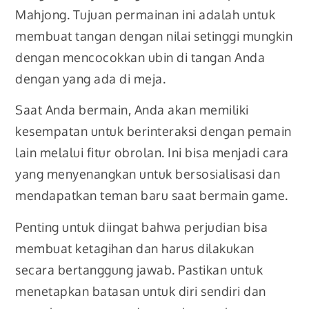
Mahjong. Tujuan permainan ini adalah untuk
membuat tangan dengan nilai setinggi mungkin
dengan mencocokkan ubin di tangan Anda
dengan yang ada di meja.
Saat Anda bermain, Anda akan memiliki
kesempatan untuk berinteraksi dengan pemain
lain melalui fitur obrolan. Ini bisa menjadi cara
yang menyenangkan untuk bersosialisasi dan
mendapatkan teman baru saat bermain game.
Penting untuk diingat bahwa perjudian bisa
membuat ketagihan dan harus dilakukan
secara bertanggung jawab. Pastikan untuk
menetapkan batasan untuk diri sendiri dan