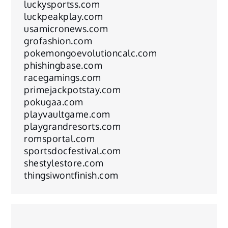
luckysportss.com
luckpeakplay.com
usamicronews.com
grofashion.com
pokemongoevolutioncalc.com
phishingbase.com
racegamings.com
primejackpotstay.com
pokugaa.com
playvaultgame.com
playgrandresorts.com
romsportal.com
sportsdocfestival.com
shestylestore.com
thingsiwontfinish.com