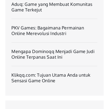
Aduq: Game yang Membuat Komunitas
Game Terkejut
PKV Games: Bagaimana Permainan
Online Merevolusi Industri
Mengapa Dominoqq Menjadi Game Judi
Online Terpanas Saat Ini
Klikqq.com: Tujuan Utama Anda untuk
Sensasi Game Online