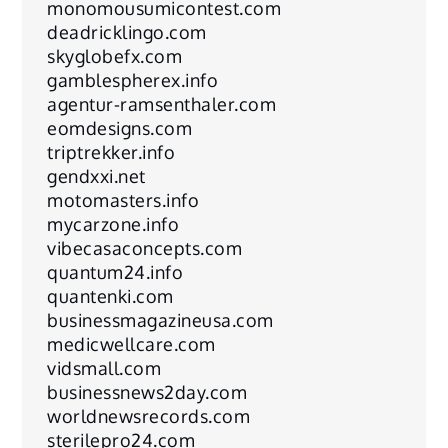
monomousumicontest.com
deadricklingo.com
skyglobefx.com
gamblespherex.info
agentur-ramsenthaler.com
eomdesigns.com
triptrekker.info
gendxxi.net
motomasters.info
mycarzone.info
vibecasaconcepts.com
quantum24.info
quantenki.com
businessmagazineusa.com
medicwellcare.com
vidsmall.com
businessnews2day.com
worldnewsrecords.com
sterilepro24.com