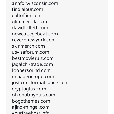
annforwisconsin.com
findjaipur.com
cultofjim.com
glimmerick.com
davidfollett.com
newcollegebeat.com
reverbnewyork.com
skinmerch.com
usvisaforum.com
bestmovierulz.com
jagalchi-trade.com
loopersound.com
minapenelope.com
justicereformalliance.com
cryptoglax.com
ohiohobbyplus.com
bogothemes.com
ajino-mingei.com
yourfreehost.info