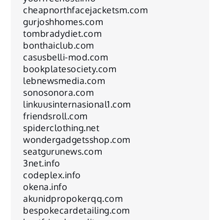
cheapnorthfacejacketsm.com
gurjoshhomes.com
tombradydiet.com
bonthaiclub.com
casusbelli-mod.com
bookplatesociety.com
lebnewsmedia.com
sonosonora.com
linkuusinternasional1.com
friendsroll.com
spiderclothing.net
wondergadgetsshop.com
seatgurunews.com
3net.info
codeplex.info
okena.info
akunidpropokerqq.com
bespokecardetailing.com