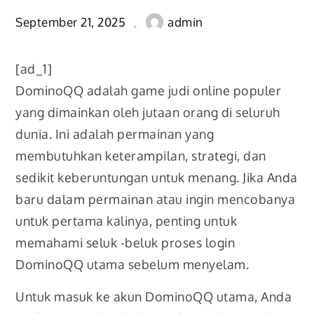
September 21, 2025
admin
[ad_1]
DominoQQ adalah game judi online populer
yang dimainkan oleh jutaan orang di seluruh
dunia. Ini adalah permainan yang
membutuhkan keterampilan, strategi, dan
sedikit keberuntungan untuk menang. Jika Anda
baru dalam permainan atau ingin mencobanya
untuk pertama kalinya, penting untuk
memahami seluk -beluk proses login
DominoQQ utama sebelum menyelam.
Untuk masuk ke akun DominoQQ utama, Anda