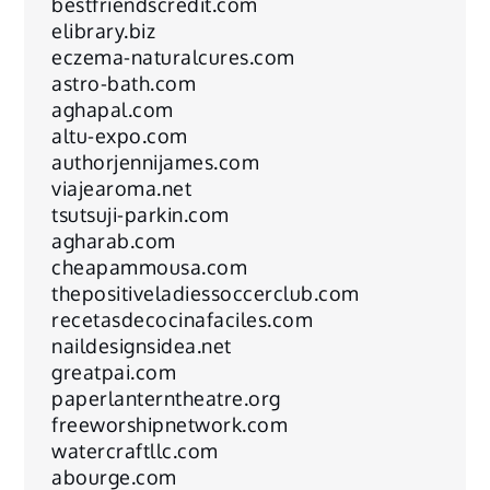
bestfriendscredit.com
elibrary.biz
eczema-naturalcures.com
astro-bath.com
aghapal.com
altu-expo.com
authorjennijames.com
viajearoma.net
tsutsuji-parkin.com
agharab.com
cheapammousa.com
thepositiveladiessoccerclub.com
recetasdecocinafaciles.com
naildesignsidea.net
greatpai.com
paperlanterntheatre.org
freeworshipnetwork.com
watercraftllc.com
abourge.com