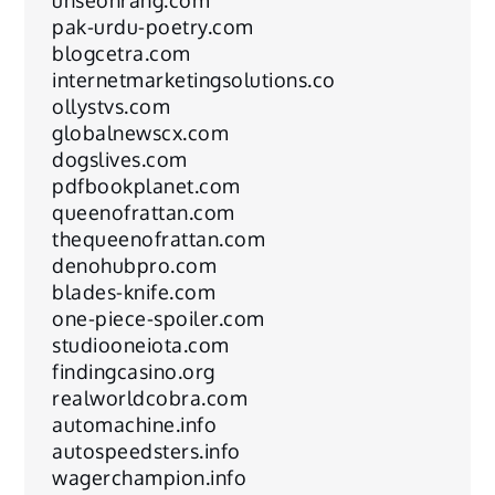
pak-urdu-poetry.com
blogcetra.com
internetmarketingsolutions.co
ollystvs.com
globalnewscx.com
dogslives.com
pdfbookplanet.com
queenofrattan.com
thequeenofrattan.com
denohubpro.com
blades-knife.com
one-piece-spoiler.com
studiooneiota.com
findingcasino.org
realworldcobra.com
automachine.info
autospeedsters.info
wagerchampion.info