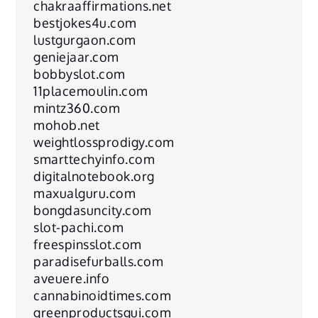
chakraaffirmations.net
bestjokes4u.com
lustgurgaon.com
geniejaar.com
bobbyslot.com
11placemoulin.com
mintz360.com
mohob.net
weightlossprodigy.com
smarttechyinfo.com
digitalnotebook.org
maxualguru.com
bongdasuncity.com
slot-pachi.com
freespinsslot.com
paradisefurballs.com
aveuere.info
cannabinoidtimes.com
greenproductsgui.com