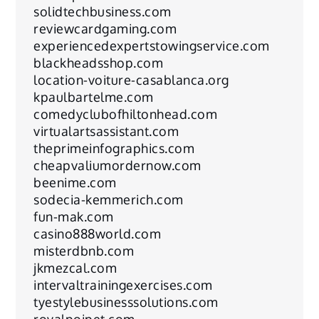
solidtechbusiness.com
reviewcardgaming.com
experiencedexpertstowingservice.com
blackheadsshop.com
location-voiture-casablanca.org
kpaulbartelme.com
comedyclubofhiltonhead.com
virtualartsassistant.com
theprimeinfographics.com
cheapvaliumordernow.com
beenime.com
sodecia-kemmerich.com
fun-mak.com
casino888world.com
misterdbnb.com
jkmezcal.com
intervaltrainingexercises.com
tyestylebusinesssolutions.com
royalpoipet.com