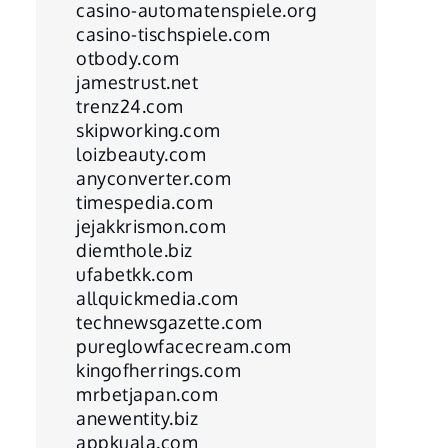
casino-automatenspiele.org
casino-tischspiele.com
otbody.com
jamestrust.net
trenz24.com
skipworking.com
loizbeauty.com
anyconverter.com
timespedia.com
jejakkrismon.com
diemthole.biz
ufabetkk.com
allquickmedia.com
technewsgazette.com
pureglowfacecream.com
kingofherrings.com
mrbetjapan.com
anewentity.biz
appkuala.com