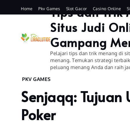
Skip
Tips dan Trik
Home
Pkv Games
Slot Gacor
Casino Online
S
to
content
Situs Judi Onl
Gampang Me
Pelajari tips dan trik menang di s
menang. Temukan strategi terbai
peluang menang Anda dan raih ja
Home
PKV GAMES
Pkv
Senjaqq: Tujua
Games
Senjaqq:
Tujuan
Poker
Utama
Penggemar
Poker