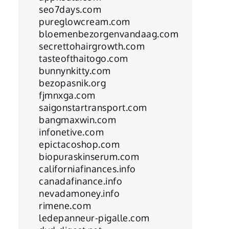
seo7days.com
pureglowcream.com
bloemenbezorgenvandaag.com
secrettohairgrowth.com
tasteofthaitogo.com
bunnynkitty.com
bezopasnik.org
fjmnxga.com
saigonstartransport.com
bangmaxwin.com
infonetive.com
epictacoshop.com
biopuraskinserum.com
californiafinances.info
canadafinance.info
nevadamoney.info
rimene.com
ledepanneur-pigalle.com