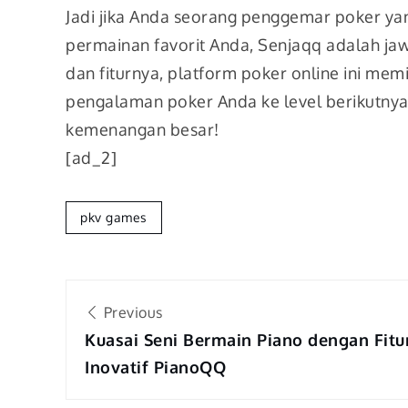
Jadi jika Anda seorang penggemar poker ya
permainan favorit Anda, Senjaqq adalah j
dan fiturnya, platform poker online ini m
pengalaman poker Anda ke level berikutnya.
kemenangan besar!
[ad_2]
pkv games
Post
Previous
navigation
Kuasai Seni Bermain Piano dengan Fitu
Inovatif PianoQQ