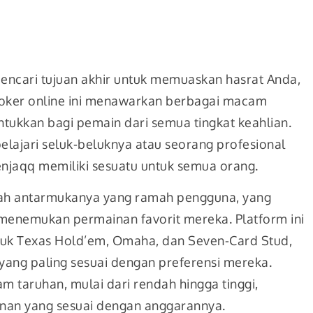
ncari tujuan akhir untuk memuaskan hasrat Anda,
poker online ini menawarkan berbagai macam
ntukkan bagi pemain dari semua tingkat keahlian.
lajari seluk-beluknya atau seorang profesional
njaqq memiliki sesuatu untuk semua orang.
alah antarmukanya yang ramah pengguna, yang
enemukan permainan favorit mereka. Platform ini
suk Texas Hold’em, Omaha, dan Seven-Card Stud,
ang paling sesuai dengan preferensi mereka.
m taruhan, mulai dari rendah hingga tinggi,
an yang sesuai dengan anggarannya.