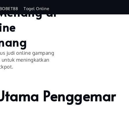
 Menang di
BOBET88
Togel Online
ine
nang
itus judi online gampang
k untuk meningkatkan
ckpot.
n Utama Penggemar