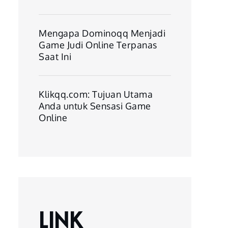
Mengapa Dominoqq Menjadi
Game Judi Online Terpanas
Saat Ini
Klikqq.com: Tujuan Utama
Anda untuk Sensasi Game
Online
LINK