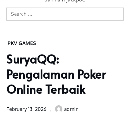
Search
Search
for:
Home
PKV GAMES
Pkv
SuryaQQ:
Games
SuryaQQ:
Pengalaman Poker
Pengalaman
Poker
Online Terbaik
Online
Terbaik
February 13, 2026
admin