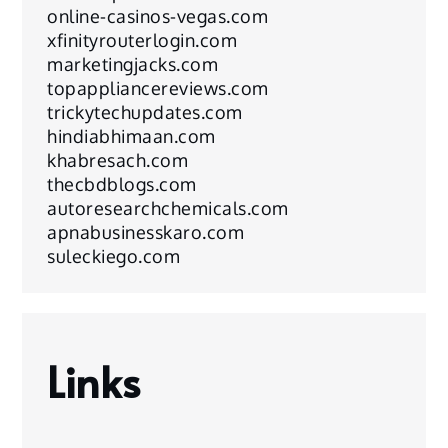
online-casinos-vegas.com
xfinityrouterlogin.com
marketingjacks.com
topappliancereviews.com
trickytechupdates.com
hindiabhimaan.com
khabresach.com
thecbdblogs.com
autoresearchchemicals.com
apnabusinesskaro.com
suleckiego.com
Links