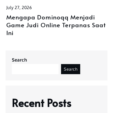
July 27, 2026
Mengapa Dominoqq Menjadi
Game Judi Online Terpanas Saat
Ini
Search
Search
Recent Posts