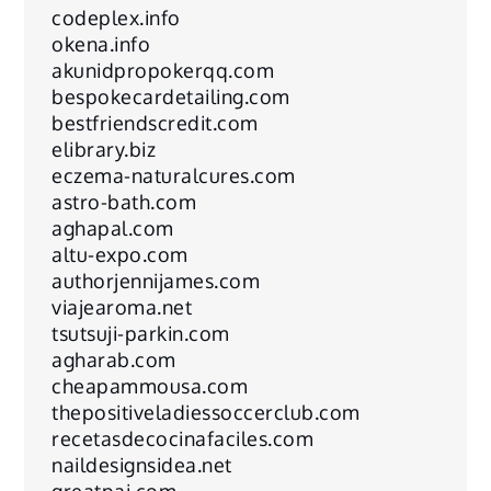
codeplex.info
okena.info
akunidpropokerqq.com
bespokecardetailing.com
bestfriendscredit.com
elibrary.biz
eczema-naturalcures.com
astro-bath.com
aghapal.com
altu-expo.com
authorjennijames.com
viajearoma.net
tsutsuji-parkin.com
agharab.com
cheapammousa.com
thepositiveladiessoccerclub.com
recetasdecocinafaciles.com
naildesignsidea.net
greatpai.com