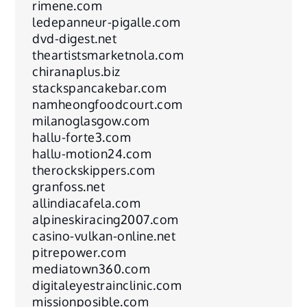
rimene.com
ledepanneur-pigalle.com
dvd-digest.net
theartistsmarketnola.com
chiranaplus.biz
stackspancakebar.com
namheongfoodcourt.com
milanoglasgow.com
hallu-forte3.com
hallu-motion24.com
therockskippers.com
granfoss.net
allindiacafela.com
alpineskiracing2007.com
casino-vulkan-online.net
pitrepower.com
mediatown360.com
digitaleyestrainclinic.com
missionposible.com