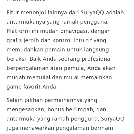
Fitur menonjol lainnya dari SuryaQQ adalah
antarmukanya yang ramah pengguna.
Platform ini mudah dinavigasi, dengan
grafis jernih dan kontrol intuitif yang
memudahkan pemain untuk langsung
beraksi. Baik Anda seorang profesional
berpengalaman atau pemula, Anda akan
mudah memulai dan mulai memainkan
game favorit Anda.
Selain pilihan permainannya yang
mengesankan, bonus berlimpah, dan
antarmuka yang ramah pengguna, SuryaQQ
juga menawarkan pengalaman bermain