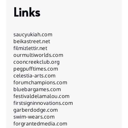
Links
saucyukiah.com
beikastreet.net
filmizlettir.net
ourmultiworlds.com
cooncreekclub.org
pegpufftimes.com
celestia-arts.com
forumchampions.com
bluebargames.com
festivaldelamalou.com
firstsigninnovations.com
garberdodge.com
swim-wears.com
forgrantedmedia.com