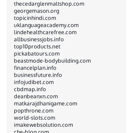
thecedarglenmaltshop.com
georgemason.org
topicinhindi.com
uklanguageacademy.com
lindehealthcarefree.com
allbusinessjobs.info
top10products.net
pickabatours.com
beastmode-bodybuilding.com
financelplan.info
businessfuture.info
infojudibet.com
cbdmap.info
deanbeanxn.com
matkarajdhanigame.com
popthrone.com
world-slots.com
imakewebsolution.com
che-blog.com