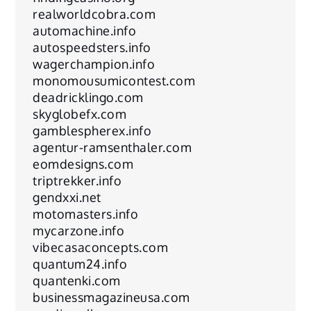
realworldcobra.com
automachine.info
autospeedsters.info
wagerchampion.info
monomousumicontest.com
deadricklingo.com
skyglobefx.com
gamblespherex.info
agentur-ramsenthaler.com
eomdesigns.com
triptrekker.info
gendxxi.net
motomasters.info
mycarzone.info
vibecasaconcepts.com
quantum24.info
quantenki.com
businessmagazineusa.com