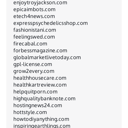
enjoytroyjackson.com
epicaimbots.com
etech4news.com
expresspsychedelicsshop.com
fashionistani.com
feelingswed.com
firecabal.com
forbessmagazine.com
globalmarketlivetoday.com
gpl-license.com
grow2every.com
healthhousecare.com
healthkartreview.com
helpquitporn.com
highqualitybanknote.com
hostingnews24.com
hottstyle.com
howtodiyanything.com
inspiringearthlings.com