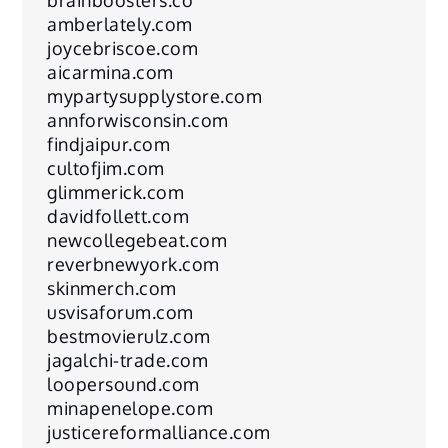
amberlately.com
joycebriscoe.com
aicarmina.com
mypartysupplystore.com
annforwisconsin.com
findjaipur.com
cultofjim.com
glimmerick.com
davidfollett.com
newcollegebeat.com
reverbnewyork.com
skinmerch.com
usvisaforum.com
bestmovierulz.com
jagalchi-trade.com
loopersound.com
minapenelope.com
justicereformalliance.com