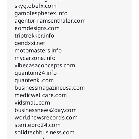
skyglobefx.com
gamblespherex.info
agentur-ramsenthaler.com
eomdesigns.com
triptrekker.info
gendxxi.net
motomasters.info
mycarzone.info
vibecasaconcepts.com
quantum24.info
quantenki.com
businessmagazineusa.com
medicwellcare.com
vidsmall.com
businessnews2day.com
worldnewsrecords.com
sterilepro24.com
solidtechbusiness.com