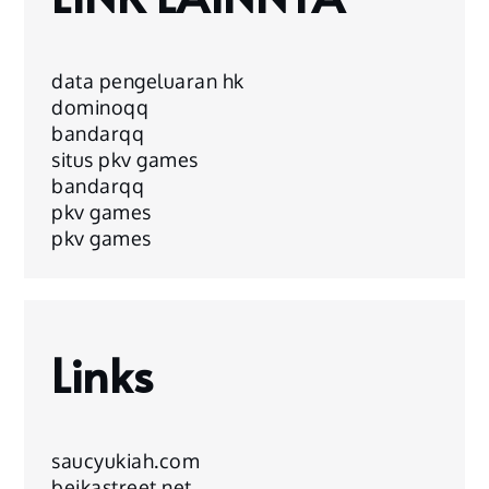
data pengeluaran hk
dominoqq
bandarqq
situs pkv games
bandarqq
pkv games
pkv games
Links
saucyukiah.com
beikastreet.net