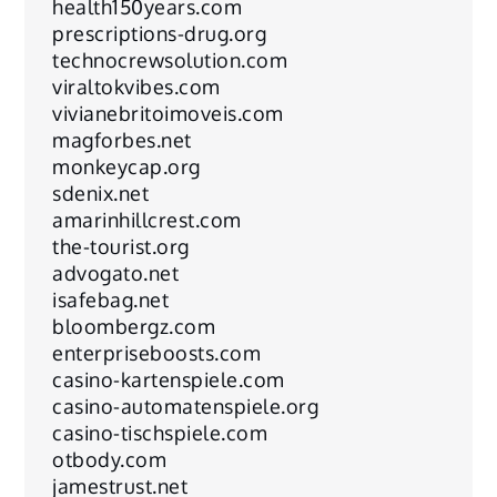
health150years.com
prescriptions-drug.org
technocrewsolution.com
viraltokvibes.com
vivianebritoimoveis.com
magforbes.net
monkeycap.org
sdenix.net
amarinhillcrest.com
the-tourist.org
advogato.net
isafebag.net
bloombergz.com
enterpriseboosts.com
casino-kartenspiele.com
casino-automatenspiele.org
casino-tischspiele.com
otbody.com
jamestrust.net