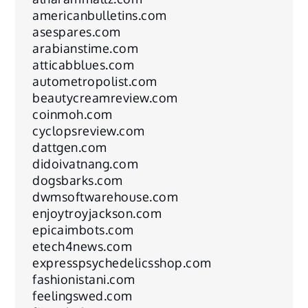
americanbulletins.com
asespares.com
arabianstime.com
atticabblues.com
autometropolist.com
beautycreamreview.com
coinmoh.com
cyclopsreview.com
dattgen.com
didoivatnang.com
dogsbarks.com
dwmsoftwarehouse.com
enjoytroyjackson.com
epicaimbots.com
etech4news.com
expresspsychedelicsshop.com
fashionistani.com
feelingswed.com