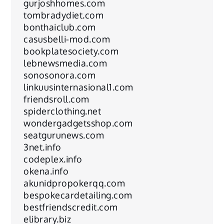
gurjoshhomes.com
tombradydiet.com
bonthaiclub.com
casusbelli-mod.com
bookplatesociety.com
lebnewsmedia.com
sonosonora.com
linkuusinternasional1.com
friendsroll.com
spiderclothing.net
wondergadgetsshop.com
seatgurunews.com
3net.info
codeplex.info
okena.info
akunidpropokerqq.com
bespokecardetailing.com
bestfriendscredit.com
elibrary.biz