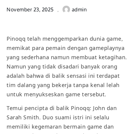
November 23, 2025
admin
Pinoqq telah menggemparkan dunia game,
memikat para pemain dengan gameplaynya
yang sederhana namun membuat ketagihan.
Namun yang tidak disadari banyak orang
adalah bahwa di balik sensasi ini terdapat
tim dalang yang bekerja tanpa kenal lelah
untuk menyukseskan game tersebut.
Temui pencipta di balik Pinoqq: John dan
Sarah Smith. Duo suami istri ini selalu
memiliki kegemaran bermain game dan