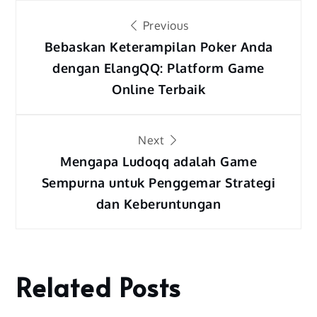
Post
Previous
navigation
Bebaskan Keterampilan Poker Anda
dengan ElangQQ: Platform Game
Online Terbaik
Next
Mengapa Ludoqq adalah Game
Sempurna untuk Penggemar Strategi
dan Keberuntungan
Related Posts