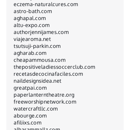
eczema-naturalcures.com
astro-bath.com
aghapal.com
altu-expo.com
authorjennijames.com
viajearoma.net
tsutsuji-parkin.com
agharab.com
cheapammousa.com
thepositiveladiessoccerclub.com
recetasdecocinafaciles.com
naildesignsidea.net
greatpai.com
paperlanterntheatre.org
freeworshipnetwork.com
watercraftllc.com
abourge.com
afiliixs.com
alharammallz.com