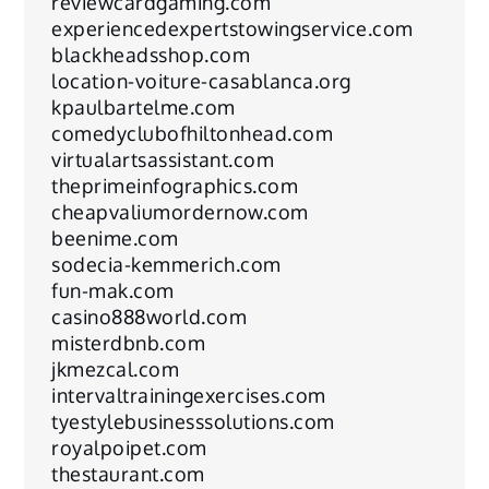
reviewcardgaming.com
experiencedexpertstowingservice.com
blackheadsshop.com
location-voiture-casablanca.org
kpaulbartelme.com
comedyclubofhiltonhead.com
virtualartsassistant.com
theprimeinfographics.com
cheapvaliumordernow.com
beenime.com
sodecia-kemmerich.com
fun-mak.com
casino888world.com
misterdbnb.com
jkmezcal.com
intervaltrainingexercises.com
tyestylebusinesssolutions.com
royalpoipet.com
thestaurant.com