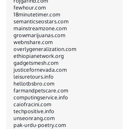
rojgarind.com
fewhour.com
18minutetimer.com
semanticseostars.com
mainstreamzone.com
growmarijuanas.com
webnshare.com
overlygeneralization.com
ethiopianetwork.org
gadgetsmesh.com
justicefornevada.com
leisuretours.info
hellotbsbro.com
farmandpetscare.com
computingservice.info
caiofracini.com
techpositive.info
unseonrang.com
pak-urdu-poetry.com