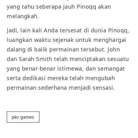
yang tahu seberapa jauh Pinoqq akan
melangkah.
Jadi, lain kali Anda tersesat di dunia Pinoqq,
luangkan waktu sejenak untuk menghargai
dalang di balik permainan tersebut. John
dan Sarah Smith telah menciptakan sesuatu
yang benar-benar istimewa, dan semangat
serta dedikasi mereka telah mengubah
permainan sederhana menjadi sensasi.
pkv games