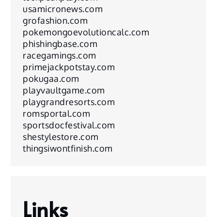
usamicronews.com
grofashion.com
pokemongoevolutioncalc.com
phishingbase.com
racegamings.com
primejackpotstay.com
pokugaa.com
playvaultgame.com
playgrandresorts.com
romsportal.com
sportsdocfestival.com
shestylestore.com
thingsiwontfinish.com
Links