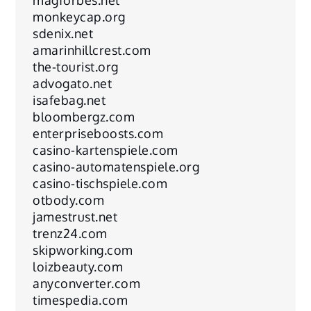
monkeycap.org
sdenix.net
amarinhillcrest.com
the-tourist.org
advogato.net
isafebag.net
bloombergz.com
enterpriseboosts.com
casino-kartenspiele.com
casino-automatenspiele.org
casino-tischspiele.com
otbody.com
jamestrust.net
trenz24.com
skipworking.com
loizbeauty.com
anyconverter.com
timespedia.com