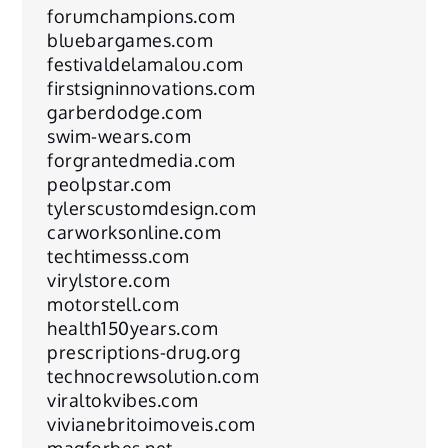
forumchampions.com
bluebargames.com
festivaldelamalou.com
firstsigninnovations.com
garberdodge.com
swim-wears.com
forgrantedmedia.com
peolpstar.com
tylerscustomdesign.com
carworksonline.com
techtimesss.com
virylstore.com
motorstell.com
health150years.com
prescriptions-drug.org
technocrewsolution.com
viraltokvibes.com
vivianebritoimoveis.com
magforbes.net