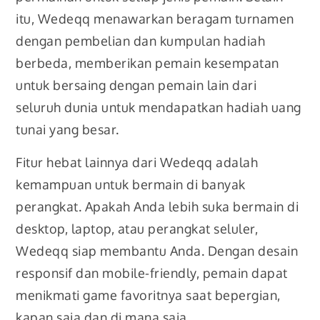
itu, Wedeqq menawarkan beragam turnamen
dengan pembelian dan kumpulan hadiah
berbeda, memberikan pemain kesempatan
untuk bersaing dengan pemain lain dari
seluruh dunia untuk mendapatkan hadiah uang
tunai yang besar.
Fitur hebat lainnya dari Wedeqq adalah
kemampuan untuk bermain di banyak
perangkat. Apakah Anda lebih suka bermain di
desktop, laptop, atau perangkat seluler,
Wedeqq siap membantu Anda. Dengan desain
responsif dan mobile-friendly, pemain dapat
menikmati game favoritnya saat bepergian,
kapan saja dan di mana saja.