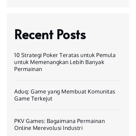
Recent Posts
10 Strategi Poker Teratas untuk Pemula
untuk Memenangkan Lebih Banyak
Permainan
Aduq: Game yang Membuat Komunitas
Game Terkejut
PKV Games: Bagaimana Permainan
Online Merevolusi Industri