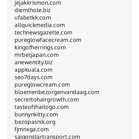
jejakkrismon.com
diemthole.biz
ufabetkk.com
allquickmedia.com
technewsgazette.com
pureglowfacecream.com
kingofherrings.com
mrbetjapan.com
anewentity.biz
appkuala.com
seo7days.com
pureglowcream.com
bloemenbezorgenvandaag.com
secrettohairgrowth.com
tasteofthaitogo.com
bunnynkitty.com
bezopasnik.org
fjmnxga.com
saigonstartransport.com