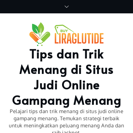
Skip
to
content
Tips dan Trik
Menang di Situs
Judi Online
Gampang Menang
Pelajari tips dan trik menang di situs judi online
gampang menang. Temukan strategi terbaik
untuk meningkatkan peluang menang Anda dan
raih jackpot.