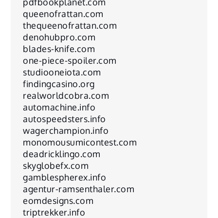
pdfbookplanet.com
queenofrattan.com
thequeenofrattan.com
denohubpro.com
blades-knife.com
one-piece-spoiler.com
studiooneiota.com
findingcasino.org
realworldcobra.com
automachine.info
autospeedsters.info
wagerchampion.info
monomousumicontest.com
deadricklingo.com
skyglobefx.com
gamblespherex.info
agentur-ramsenthaler.com
eomdesigns.com
triptrekker.info