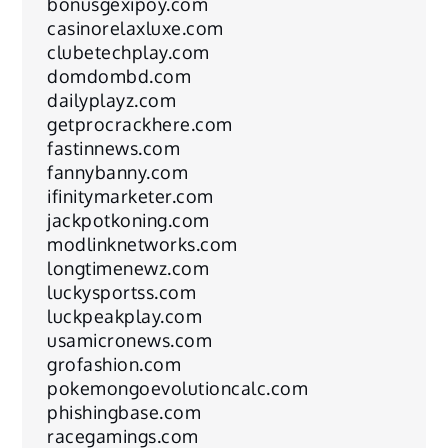
bonusgexipoy.com
casinorelaxluxe.com
clubetechplay.com
domdombd.com
dailyplayz.com
getprocrackhere.com
fastinnews.com
fannybanny.com
ifinitymarketer.com
jackpotkoning.com
modlinknetworks.com
longtimenewz.com
luckysportss.com
luckpeakplay.com
usamicronews.com
grofashion.com
pokemongoevolutioncalc.com
phishingbase.com
racegamings.com