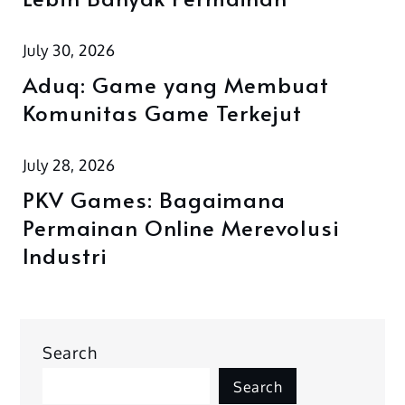
July 30, 2026
Aduq: Game yang Membuat
Komunitas Game Terkejut
July 28, 2026
PKV Games: Bagaimana
Permainan Online Merevolusi
Industri
Search
Search