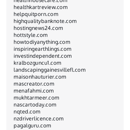
healthkartreview.com
helpquitporn.com
highqualitybanknote.com
hostingnews24.com
hottstyle.com
howtodiyanything.com
inspiringearthlings.com
investindependent.com
kralbozguncu1.com
landscapinggainesvillefl.com
maisonhauturier.com
mascreator.com
menafahmi.com
mukhtarmeer.com
nascartoday.com
nqted.com
nzdriverlicence.com
pagalguru.com