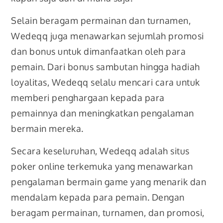
Selain beragam permainan dan turnamen,
Wedeqq juga menawarkan sejumlah promosi
dan bonus untuk dimanfaatkan oleh para
pemain. Dari bonus sambutan hingga hadiah
loyalitas, Wedeqq selalu mencari cara untuk
memberi penghargaan kepada para
pemainnya dan meningkatkan pengalaman
bermain mereka.
Secara keseluruhan, Wedeqq adalah situs
poker online terkemuka yang menawarkan
pengalaman bermain game yang menarik dan
mendalam kepada para pemain. Dengan
beragam permainan, turnamen, dan promosi,