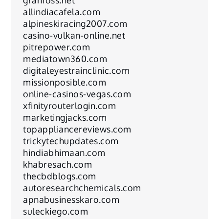
allindiacafela.com
alpineskiracing2007.com
casino-vulkan-online.net
pitrepower.com
mediatown360.com
digitaleyestrainclinic.com
missionposible.com
online-casinos-vegas.com
xfinityrouterlogin.com
marketingjacks.com
topappliancereviews.com
trickytechupdates.com
hindiabhimaan.com
khabresach.com
thecbdblogs.com
autoresearchchemicals.com
apnabusinesskaro.com
suleckiego.com