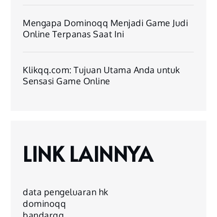
Mengapa Dominoqq Menjadi Game Judi
Online Terpanas Saat Ini
Klikqq.com: Tujuan Utama Anda untuk
Sensasi Game Online
LINK LAINNYA
data pengeluaran hk
dominoqq
bandarqq