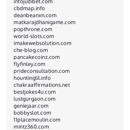
infojudibet.com
cbdmap.info
deanbeanxn.com
matkarajdhanigame.com
popthrone.com
world-slots.com
imakewebsolution.com
che-blog.com
pancakecoinz.com
flyfinley.com
prideconsultation.com
hountinglil.info
chakraaffirmations.net
bestjokes4u.com
lustgurgaon.com
geniejaar.com
bobbyslot.com
11placemoulin.com
mintz360.com