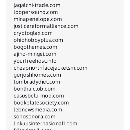
jagalchi-trade.com
loopersound.com
minapenelope.com
justicereformalliance.com
cryptoglax.com
ohiohobbyplus.com
bogothemes.com
ajino-mingei.com
yourfreehost.info
cheapnorthfacejacketsm.com
gurjoshhomes.com
tombradydiet.com
bonthaiclub.com
casusbelli-mod.com
bookplatesociety.com
lebnewsmedia.com
sonosonora.com
linkuusinternasional1.com