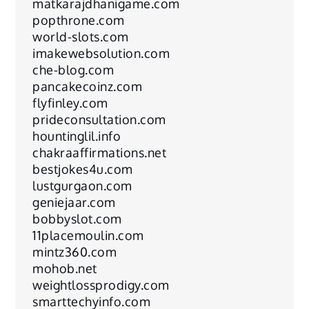
matkarajdhanigame.com
popthrone.com
world-slots.com
imakewebsolution.com
che-blog.com
pancakecoinz.com
flyfinley.com
prideconsultation.com
hountinglil.info
chakraaffirmations.net
bestjokes4u.com
lustgurgaon.com
geniejaar.com
bobbyslot.com
11placemoulin.com
mintz360.com
mohob.net
weightlossprodigy.com
smarttechyinfo.com