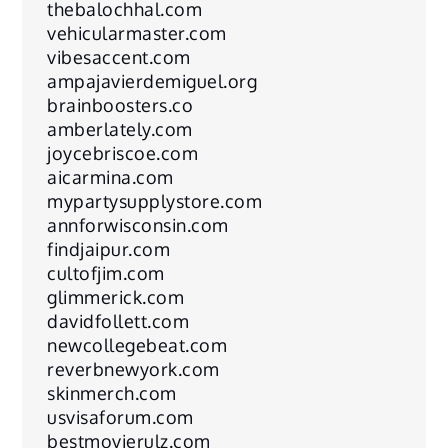
thebalochhal.com
vehicularmaster.com
vibesaccent.com
ampajavierdemiguel.org
brainboosters.co
amberlately.com
joycebriscoe.com
aicarmina.com
mypartysupplystore.com
annforwisconsin.com
findjaipur.com
cultofjim.com
glimmerick.com
davidfollett.com
newcollegebeat.com
reverbnewyork.com
skinmerch.com
usvisaforum.com
bestmovierulz.com