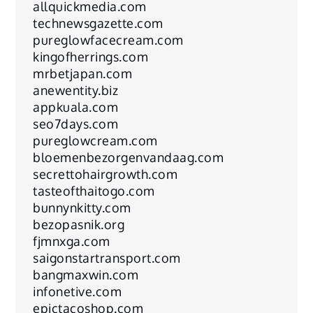
allquickmedia.com
technewsgazette.com
pureglowfacecream.com
kingofherrings.com
mrbetjapan.com
anewentity.biz
appkuala.com
seo7days.com
pureglowcream.com
bloemenbezorgenvandaag.com
secrettohairgrowth.com
tasteofthaitogo.com
bunnynkitty.com
bezopasnik.org
fjmnxga.com
saigonstartransport.com
bangmaxwin.com
infonetive.com
epictacoshop.com