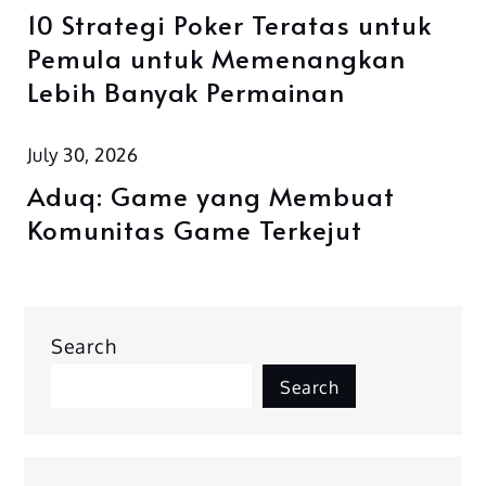
10 Strategi Poker Teratas untuk
Pemula untuk Memenangkan
Lebih Banyak Permainan
July 30, 2026
Aduq: Game yang Membuat
Komunitas Game Terkejut
Search
Search