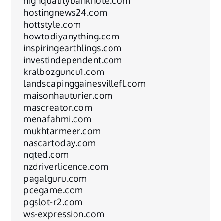
highqualitybanknote.com
hostingnews24.com
hottstyle.com
howtodiyanything.com
inspiringearthlings.com
investindependent.com
kralbozguncu1.com
landscapinggainesvillefl.com
maisonhauturier.com
mascreator.com
menafahmi.com
mukhtarmeer.com
nascartoday.com
nqted.com
nzdriverlicence.com
pagalguru.com
pcegame.com
pgslot-r2.com
ws-expression.com