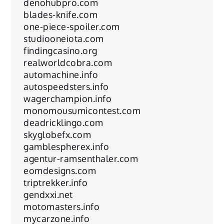
denohubpro.com
blades-knife.com
one-piece-spoiler.com
studiooneiota.com
findingcasino.org
realworldcobra.com
automachine.info
autospeedsters.info
wagerchampion.info
monomousumicontest.com
deadricklingo.com
skyglobefx.com
gamblespherex.info
agentur-ramsenthaler.com
eomdesigns.com
triptrekker.info
gendxxi.net
motomasters.info
mycarzone.info