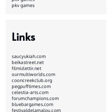
pkv games
Links
saucyukiah.com
beikastreet.net
filmizlettir.net
ourmultiworlds.com
cooncreekclub.org
pegpufftimes.com
celestia-arts.com
forumchampions.com
bluebargames.com
festivaldelamalou.com