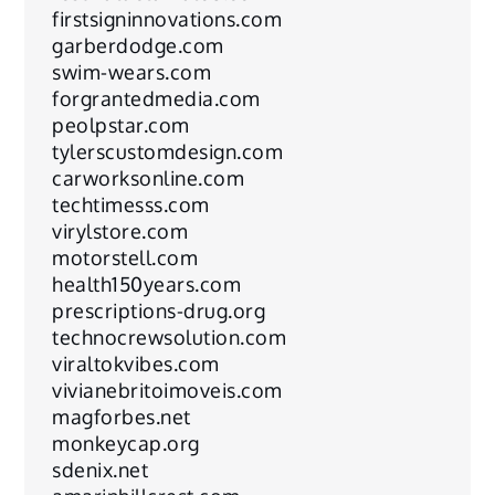
firstsigninnovations.com
garberdodge.com
swim-wears.com
forgrantedmedia.com
peolpstar.com
tylerscustomdesign.com
carworksonline.com
techtimesss.com
virylstore.com
motorstell.com
health150years.com
prescriptions-drug.org
technocrewsolution.com
viraltokvibes.com
vivianebritoimoveis.com
magforbes.net
monkeycap.org
sdenix.net