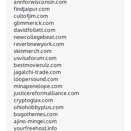
annforwisconsin.com
findjaipur.com
cultofjim.com
glimmerick.com
davidfollett.com
newcollegebeat.com
reverbnewyork.com
skinmerch.com
usvisaforum.com
bestmovierulz.com
jagalchi-trade.com
loopersound.com
minapenelope.com
justicereformalliance.com
cryptoglax.com
ohiohobbyplus.com
bogothemes.com
ajino-mingei.com
yourfreehost.info