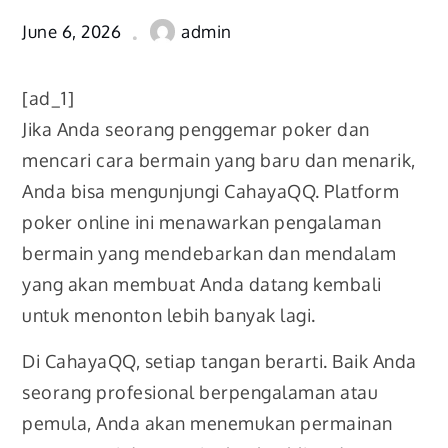
June 6, 2026
admin
[ad_1]
Jika Anda seorang penggemar poker dan
mencari cara bermain yang baru dan menarik,
Anda bisa mengunjungi CahayaQQ. Platform
poker online ini menawarkan pengalaman
bermain yang mendebarkan dan mendalam
yang akan membuat Anda datang kembali
untuk menonton lebih banyak lagi.
Di CahayaQQ, setiap tangan berarti. Baik Anda
seorang profesional berpengalaman atau
pemula, Anda akan menemukan permainan