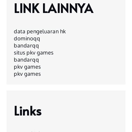
LINK LAINNYA
data pengeluaran hk
dominoqq
bandarqq
situs pkv games
bandarqq
pkv games
pkv games
Links