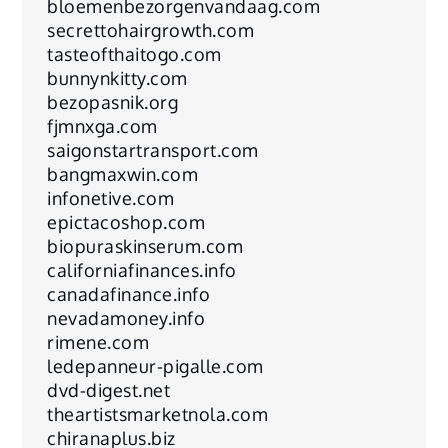
bloemenbezorgenvandaag.com
secrettohairgrowth.com
tasteofthaitogo.com
bunnynkitty.com
bezopasnik.org
fjmnxga.com
saigonstartransport.com
bangmaxwin.com
infonetive.com
epictacoshop.com
biopuraskinserum.com
californiafinances.info
canadafinance.info
nevadamoney.info
rimene.com
ledepanneur-pigalle.com
dvd-digest.net
theartistsmarketnola.com
chiranaplus.biz