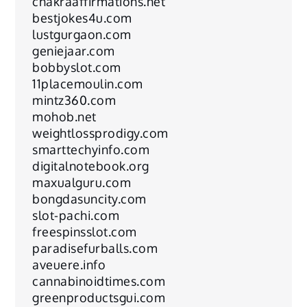
chakraaffirmations.net
bestjokes4u.com
lustgurgaon.com
geniejaar.com
bobbyslot.com
11placemoulin.com
mintz360.com
mohob.net
weightlossprodigy.com
smarttechyinfo.com
digitalnotebook.org
maxualguru.com
bongdasuncity.com
slot-pachi.com
freespinsslot.com
paradisefurballs.com
aveuere.info
cannabinoidtimes.com
greenproductsgui.com