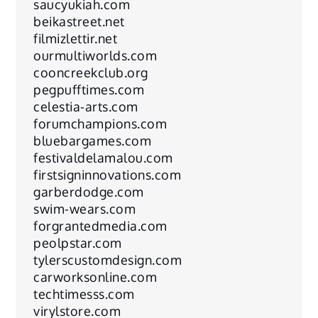
saucyukiah.com
beikastreet.net
filmizlettir.net
ourmultiworlds.com
cooncreekclub.org
pegpufftimes.com
celestia-arts.com
forumchampions.com
bluebargames.com
festivaldelamalou.com
firstsigninnovations.com
garberdodge.com
swim-wears.com
forgrantedmedia.com
peolpstar.com
tylerscustomdesign.com
carworksonline.com
techtimesss.com
virylstore.com