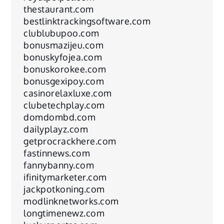
thestaurant.com
bestlinktrackingsoftware.com
clublubupoo.com
bonusmazijeu.com
bonuskyfojea.com
bonuskorokee.com
bonusgexipoy.com
casinorelaxluxe.com
clubetechplay.com
domdombd.com
dailyplayz.com
getprocrackhere.com
fastinnews.com
fannybanny.com
ifinitymarketer.com
jackpotkoning.com
modlinknetworks.com
longtimenewz.com