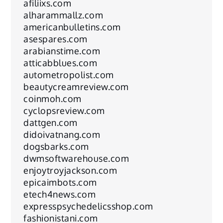
afiliixs.com
alharammallz.com
americanbulletins.com
asespares.com
arabianstime.com
atticabblues.com
autometropolist.com
beautycreamreview.com
coinmoh.com
cyclopsreview.com
dattgen.com
didoivatnang.com
dogsbarks.com
dwmsoftwarehouse.com
enjoytroyjackson.com
epicaimbots.com
etech4news.com
expresspsychedelicsshop.com
fashionistani.com