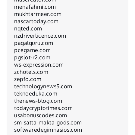
menafahmi.com
mukhtarmeer.com
nascartoday.com
nqted.com
nzdriverlicence.com
pagalguru.com
pcegame.com
pgslot-r2.com
ws-expression.com
zchotels.com
zepfo.com
technologynews5.com
teknoeduka.com
thenews-blog.com
todaycryptotimes.com
usabonuscodes.com
sm-satta-makta-gods.com
softwaredegimnasios.com