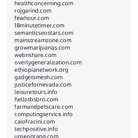
healthconcerning.com
rojgarind.com
fewhour.com
18minutetimer.com
semanticseostars.com
mainstreamzone.com
growmarijuanas.com
webnshare.com
overlygeneralization.com
ethiopianetwork.org
gadgetsmesh.com
justicefornevada.com
leisuretours.info
hellotbsbro.com
farmandpetscare.com
computingservice.info
caiofracini.com
techpositive.info
unseonrang.com