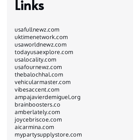
Links
usafullnewz.com
uktimenetwork.com
usaworldnewz.com
todayusaexplore.com
usalocality.com
usafournewz.com
thebalochhal.com
vehicularmaster.com
vibesaccent.com
ampajavierdemiguel.org
brainboosters.co
amberlately.com
joycebriscoe.com
aicarmina.com
mypartysupplystore.com