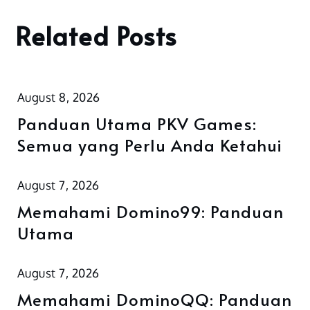
Related Posts
August 8, 2026
Panduan Utama PKV Games:
Semua yang Perlu Anda Ketahui
August 7, 2026
Memahami Domino99: Panduan
Utama
August 7, 2026
Memahami DominoQQ: Panduan