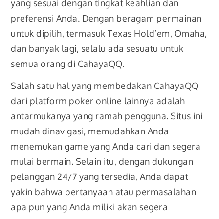
yang sesuai dengan tingkat keahlian dan
preferensi Anda. Dengan beragam permainan
untuk dipilih, termasuk Texas Hold’em, Omaha,
dan banyak lagi, selalu ada sesuatu untuk
semua orang di CahayaQQ.
Salah satu hal yang membedakan CahayaQQ
dari platform poker online lainnya adalah
antarmukanya yang ramah pengguna. Situs ini
mudah dinavigasi, memudahkan Anda
menemukan game yang Anda cari dan segera
mulai bermain. Selain itu, dengan dukungan
pelanggan 24/7 yang tersedia, Anda dapat
yakin bahwa pertanyaan atau permasalahan
apa pun yang Anda miliki akan segera