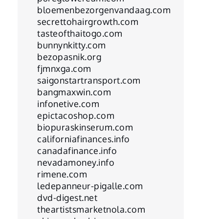
bloemenbezorgenvandaag.com
secrettohairgrowth.com
tasteofthaitogo.com
bunnynkitty.com
bezopasnik.org
fjmnxga.com
saigonstartransport.com
bangmaxwin.com
infonetive.com
epictacoshop.com
biopuraskinserum.com
californiafinances.info
canadafinance.info
nevadamoney.info
rimene.com
ledepanneur-pigalle.com
dvd-digest.net
theartistsmarketnola.com