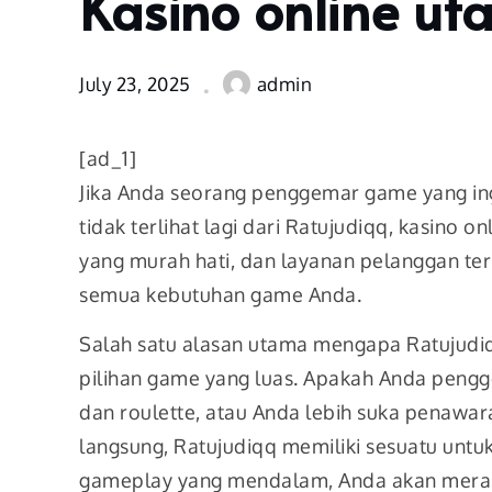
Kasino online u
Ratujudiqq:
Kasino
online
July 23, 2025
admin
utama
[ad_1]
Jika Anda seorang penggemar game yang i
tidak terlihat lagi dari Ratujudiqq, kasino
yang murah hati, dan layanan pelanggan te
semua kebutuhan game Anda.
Salah satu alasan utama mengapa Ratujudiq
pilihan game yang luas. Apakah Anda pengge
dan roulette, atau Anda lebih suka penawar
langsung, Ratujudiqq memiliki sesuatu untuk
gameplay yang mendalam, Anda akan merasa