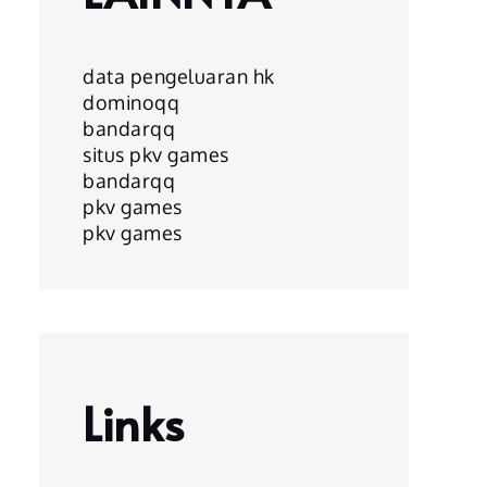
data pengeluaran hk
dominoqq
bandarqq
situs pkv games
bandarqq
pkv games
pkv games
Links