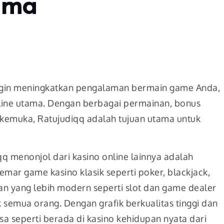
tama
ngin meningkatkan pengalaman bermain game Anda,
 online utama. Dengan berbagai permainan, bonus
rkemuka, Ratujudiqq adalah tujuan utama untuk
q menonjol dari kasino online lainnya adalah
mar game kasino klasik seperti poker, blackjack,
an yang lebih modern seperti slot dan game dealer
 semua orang. Dengan grafik berkualitas tinggi dan
 seperti berada di kasino kehidupan nyata dari