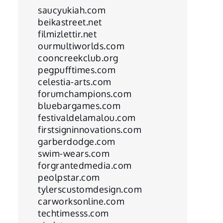
saucyukiah.com
beikastreet.net
filmizlettir.net
ourmultiworlds.com
cooncreekclub.org
pegpufftimes.com
celestia-arts.com
forumchampions.com
bluebargames.com
festivaldelamalou.com
firstsigninnovations.com
garberdodge.com
swim-wears.com
forgrantedmedia.com
peolpstar.com
tylerscustomdesign.com
carworksonline.com
techtimesss.com